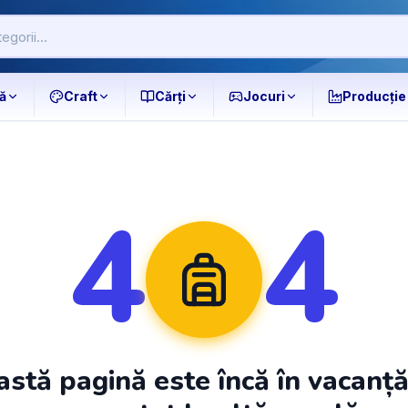
ă
Craft
Cărți
Jocuri
Producție
4
4
stă pagină este încă în vacanț