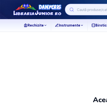
Rechizite
Instrumente
Birotic
Acea