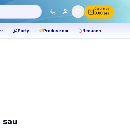
Coșul meu
0.00
lei
Party
Produse noi
Reduceri
ă sau