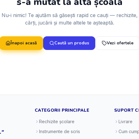
s-a mutat la altă școală
Nu-i nimic! Te ajutăm să găsești rapid ce cauți — rechizite,
cărți, jucării și multe altele te așteaptă.
Înapoi acasă
Caută un produs
Vezi ofertele
CATEGORII PRINCIPALE
SUPORT C
Rechizite școlare
Livrare
."
Instrumente de scris
Cum cump