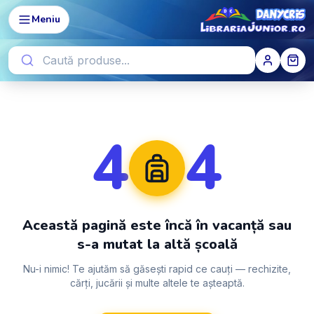
Meniu
4
4
Această pagină este încă în vacanță sau
s-a mutat la altă școală
Nu-i nimic! Te ajutăm să găsești rapid ce cauți — rechizite,
cărți, jucării și multe altele te așteaptă.