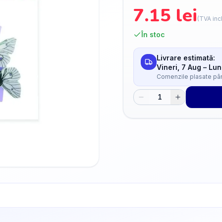
7.15
lei
(TVA inc
În stoc
Livrare estimată:
Vineri, 7 Aug
–
Lun
Comenzile plasate până