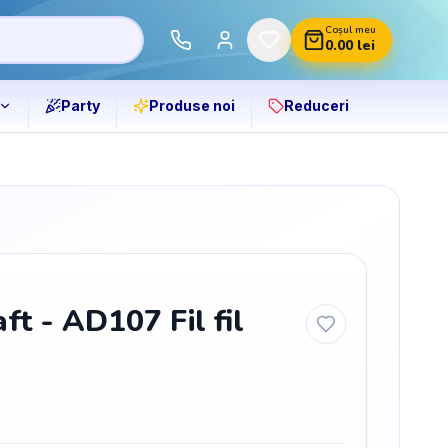
Coșul meu
0.00
lei
Party
Produse noi
Reduceri
ft - AD107 Fil fil