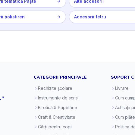
ii tematică Paște
Alte accesorii
i polistiren
Accesorii fetru
CATEGORII PRINCIPALE
SUPORT C
Rechizite școlare
Livrare
."
Instrumente de scris
Cum cump
Birotică & Papetărie
Achiziții 
Craft & Creativitate
Cum plăt
Cărți pentru copii
Politica d