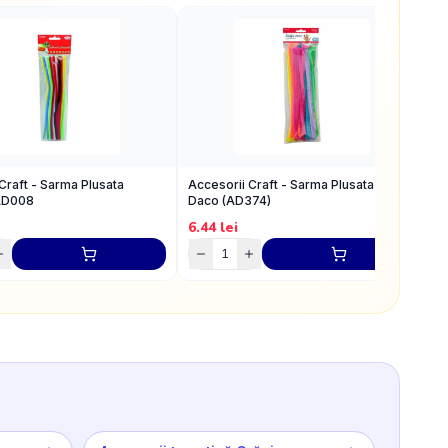
Craft - Sarma Plusata
Accesorii Craft - Sarma Plusata Neon,
A
AD008
Daco (AD374)
R
6.44
lei
4