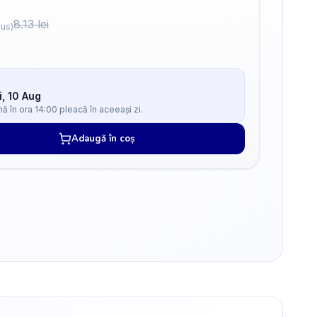
8.13
lei
lus)
i, 10 Aug
 în ora 14:00 pleacă în aceeași zi.
Adaugă în coș