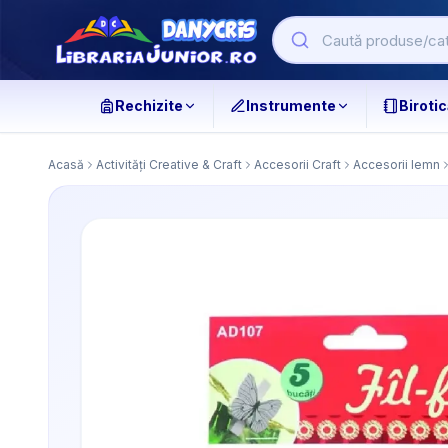
Rechizite
Instrumente
Birotic
Acasă
Activități Creative & Craft
Accesorii Craft
Accesorii lemn