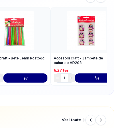
craft - Bete Lemn Rostogol
Accesorii craft - Zambete de
A
buhurele AD298
A
6.27
lei
5
Vezi toate