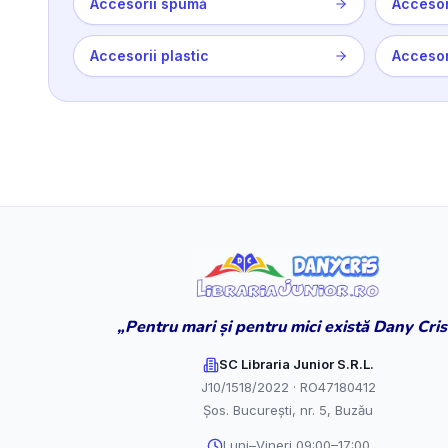
Accesorii spumă
Accesor
Accesorii plastic
Accesori
„Pentru mari și pentru mici există Dany Cris
SC Libraria Junior S.R.L.
J10/1518/2022 · RO47180412
Șos. București, nr. 5, Buzău
Luni–Vineri 09:00–17:00