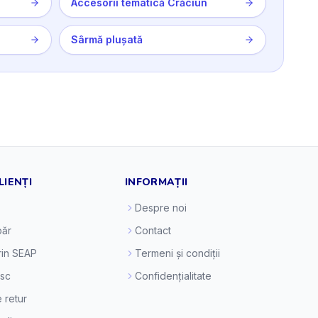
Accesorii tematică Crăciun
Sârmă plușată
LIENȚI
INFORMAȚII
Despre noi
ăr
Contact
prin SEAP
Termeni și condiții
esc
Confidențialitate
e retur