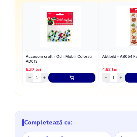
Accesorii craft - Ochi Mobili Colorati
Abtibild – AB054 F
AD013
5.37
lei
4.92
lei
Completează cu: