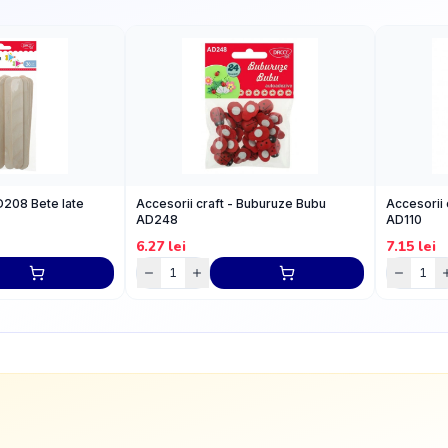
D208 Bete late
Accesorii craft - Buburuze Bubu
Accesorii 
AD248
AD110
6.27
lei
7.15
lei