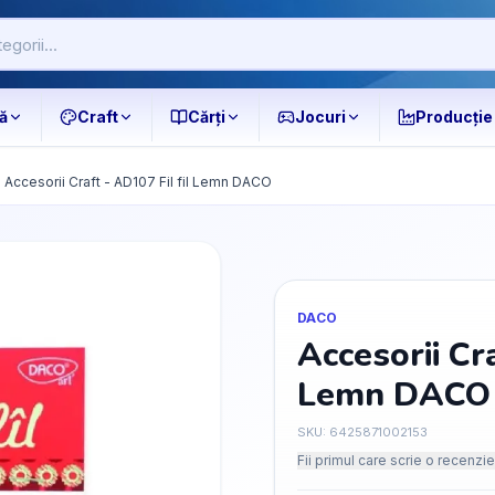
ă
Craft
Cărți
Jocuri
Producție
Accesorii Craft - AD107 Fil fil Lemn DACO
DACO
Accesorii Cra
Lemn DACO
SKU:
6425871002153
Fii primul care scrie o recenzie