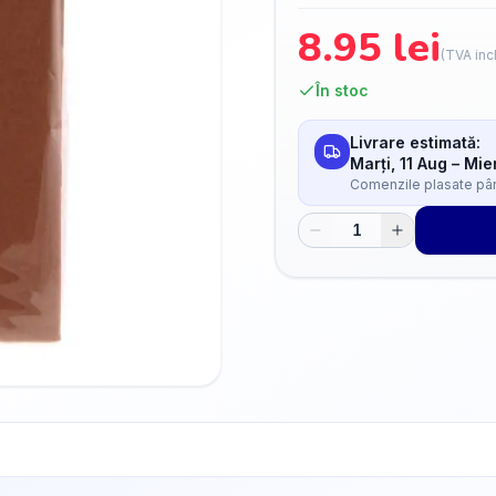
8.95
lei
(TVA inc
În stoc
Livrare estimată:
Marți, 11 Aug
–
Mier
Comenzile plasate până