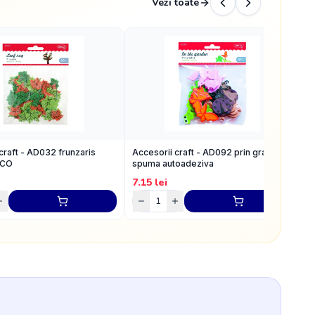
Vezi toate
craft - AD032 frunzaris
Accesorii craft - AD092 prin gradina
A
ACO
spuma autoadeziva
7.15
lei
9