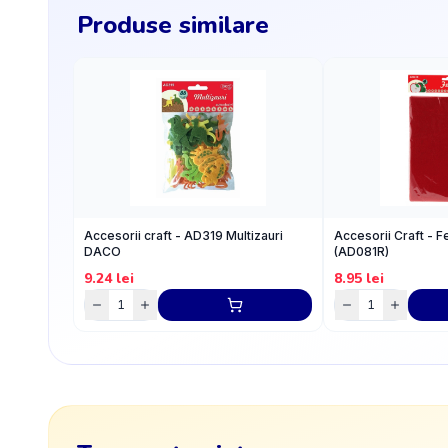
Produse similare
Accesorii craft - AD319 Multizauri
Accesorii Craft - F
DACO
(AD081R)
9.24
lei
8.95
lei