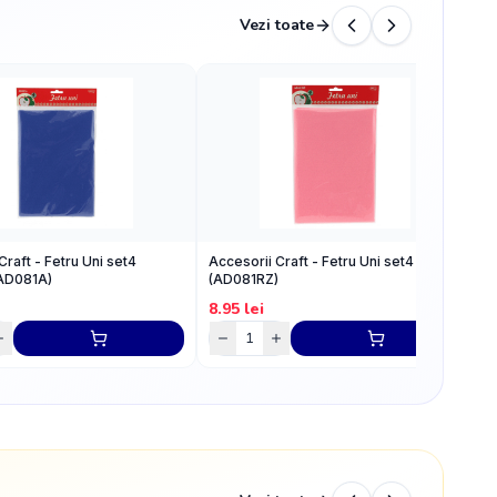
Vezi toate
Craft - Fetru Uni set4
Accesorii Craft - Fetru Uni set4 Roz
A
(AD081A)
(AD081RZ)
(
8.95
lei
8