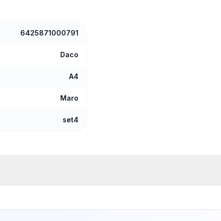
6425871000791
Daco
A4
Maro
set4