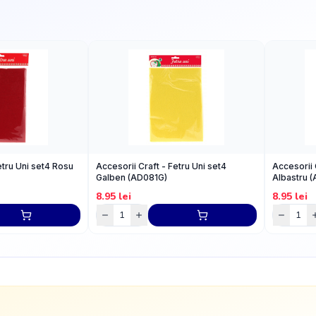
etru Uni set4 Rosu
Accesorii Craft - Fetru Uni set4
Accesorii 
Galben (AD081G)
Albastru 
8.95
lei
8.95
lei