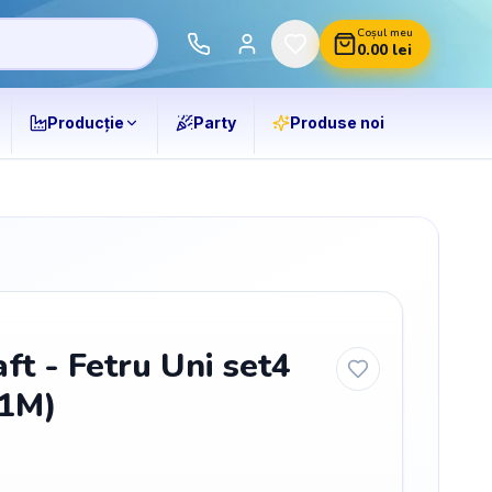
Coșul meu
0.00
lei
Producție
Party
Produse noi
aft - Fetru Uni set4
1M)