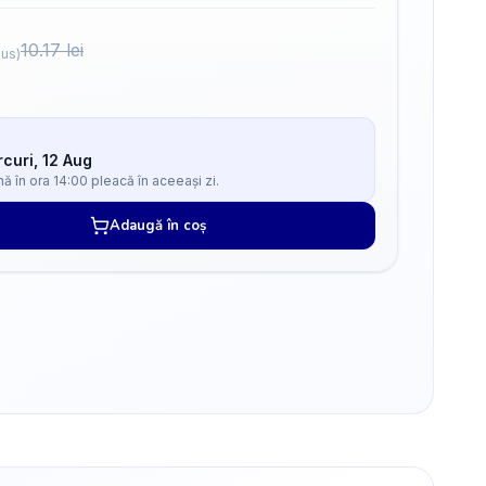
10.17
lei
lus)
curi, 12 Aug
 în ora 14:00 pleacă în aceeași zi.
Adaugă în coș