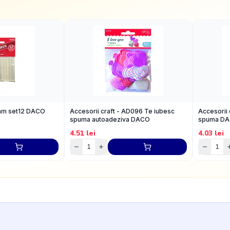
 mm set12 DACO
Accesorii craft - AD096 Te iubesc
Accesorii 
spuma autoadeziva DACO
spuma D
4.51
lei
4.03
lei