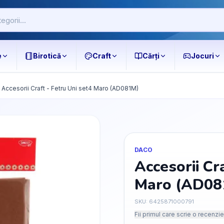
e
Birotică
Craft
Cărți
Jocuri
Accesorii Craft - Fetru Uni set4 Maro (AD081M)
DACO
Accesorii Cr
Maro (AD08
SKU:
6425871000791
Fii primul care scrie o recenzie