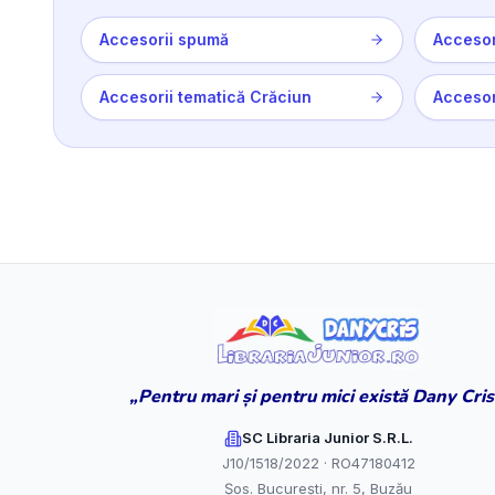
Accesorii spumă
Accesor
Accesorii tematică Crăciun
Accesori
„Pentru mari și pentru mici există Dany Cris
SC Libraria Junior S.R.L.
J10/1518/2022 · RO47180412
Șos. București, nr. 5, Buzău