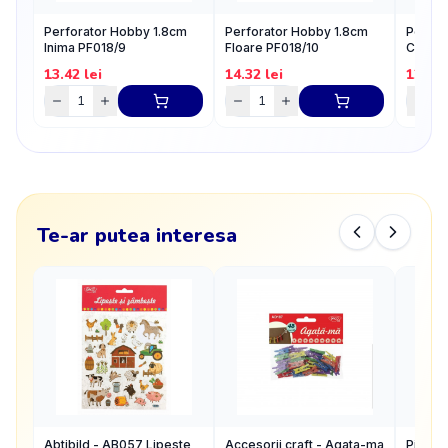
Perforator Hobby 1.8cm
Perforator Hobby 1.8cm
Perfor
Inima PF018/9
Floare PF018/10
Clopot
13.42
lei
14.32
lei
12.97
Te-ar putea interesa
Abtibild - AB057 Lipeste
Accesorii craft - Agata-ma
Pistol 