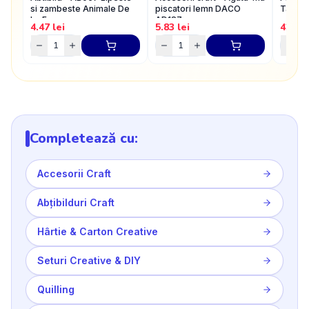
si zambeste Animale De
piscatori lemn DACO
Tare D
La Ferma
AD187
4.47
lei
5.83
lei
42.06
Completează cu:
Accesorii Craft
Abțibilduri Craft
Hârtie & Carton Creative
Seturi Creative & DIY
Quilling