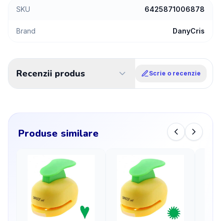
SKU
6425871006878
Brand
DanyCris
Recenzii produs
Scrie o recenzie
Produse similare