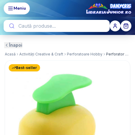
Meniu
Înapoi
Acasă
Activități Creative & Craft
Perforatoare Hobby
Perforator Hobby 1.8cm Frunza PF018/17
Best-seller