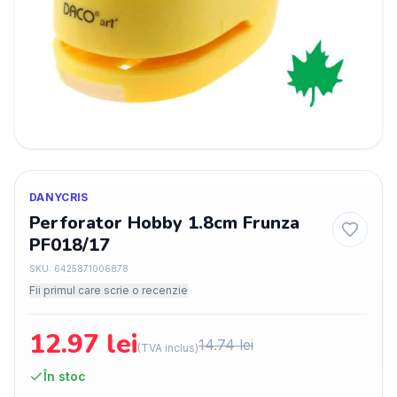
DANYCRIS
Perforator Hobby 1.8cm Frunza
PF018/17
SKU:
6425871006878
Fii primul care scrie o recenzie
12.97
lei
14.74
lei
(TVA inclus)
În stoc