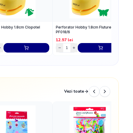
r Hobby 1.8cm Clopotel
Perforator Hobby 1.8cm Fluture
P
PF018/6
C
12.97
lei
1
Vezi toate