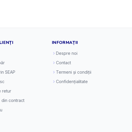
LIENȚI
INFORMAȚII
Despre noi
ăr
Contact
prin SEAP
Termeni și condiții
esc
Confidențialitate
e retur
 din contract
eu