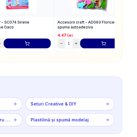
v - SC074 Sirene
Accesorii craft - AD093 Floricele din
A
se Daco
spuma autoadeziva
a
4.47
lei
5
Seturi Creative & DIY
Instrumente de Tăiere & Lucru Manual
Plastilină și spumă modelaj