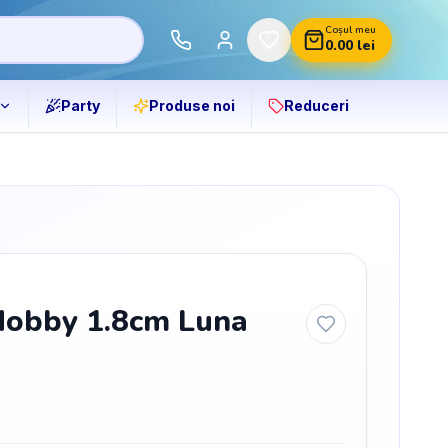
Coșul meu
0.00
lei
Party
Produse noi
Reduceri
Hobby 1.8cm Luna