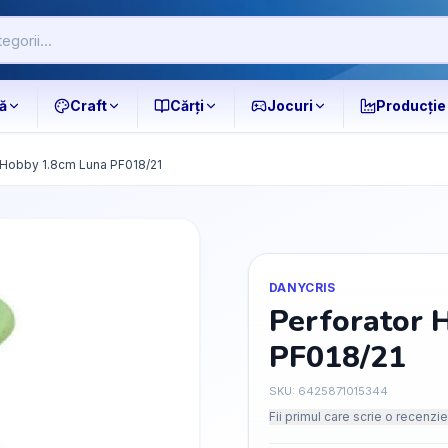
ă
Craft
Cărți
Jocuri
Producție
 Hobby 1.8cm Luna PF018/21
DANYCRIS
Perforator 
PF018/21
SKU:
6425871015344
Fii primul care scrie o recenzie