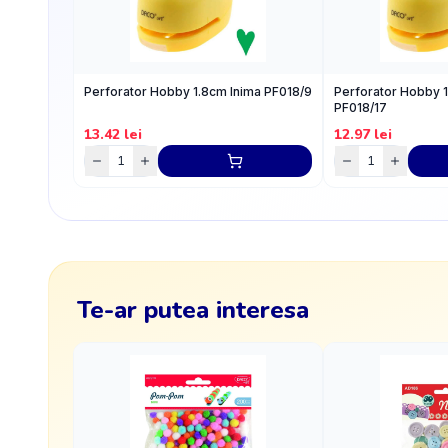
Perforator Hobby 1.8cm Inima PF018/9
Perforator Hobby 
PF018/17
13.42
lei
12.97
lei
Te-ar putea interesa