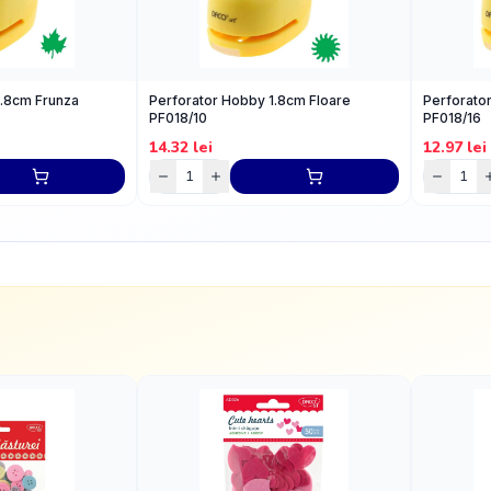
1.8cm Frunza
Perforator Hobby 1.8cm Floare
Perforato
PF018/10
PF018/16
14.32
lei
12.97
lei