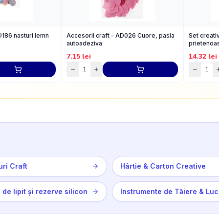
D186 nasturi lemn
Accesorii craft - AD026 Cuore, pasla
Set creati
autoadeziva
prietenoa
7.15
lei
14.32
lei
uri Craft
Hârtie & Carton Creative
 de lipit și rezerve silicon