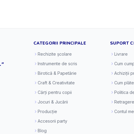
CATEGORII PRINCIPALE
SUPORT C
Rechizite școlare
Livrare
."
Instrumente de scris
Cum cump
Birotică & Papetărie
Achiziții 
Craft & Creativitate
Cum plăt
Cărți pentru copii
Politica d
Jocuri & Jucării
Retragere
Producție
Contul m
Accesorii party
Blog