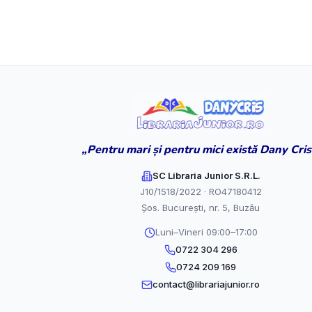
„Pentru mari și pentru mici există Dany Cris
SC Libraria Junior S.R.L.
J10/1518/2022 · RO47180412
Șos. București, nr. 5, Buzău
Luni–Vineri 09:00–17:00
0722 304 296
0724 209 169
contact@librariajunior.ro