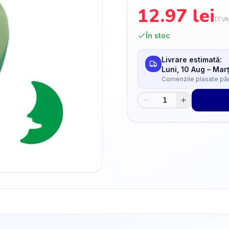
12.97
lei
(TVA
În stoc
Livrare estimată:
Luni, 10 Aug
–
Marț
Comenzile plasate până