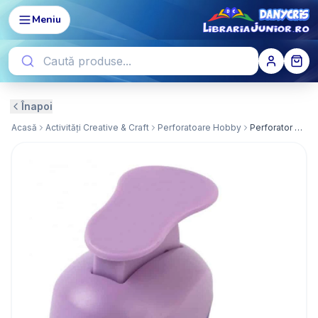
Meniu
Înapoi
Acasă
Activități Creative & Craft
Perforatoare Hobby
Perforator Hobby 2.5CM Ghiveci DACO (PF025/4)