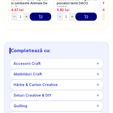
si zambeste Animale De
piscatori lemn DACO
Tare D
La Ferma
AD187
4.47
lei
5.83
lei
42.06
Completează cu:
Accesorii Craft
Abțibilduri Craft
Hârtie & Carton Creative
Seturi Creative & DIY
Quilling