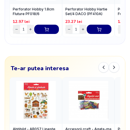
Perforator Hobby 1.8cm
Perforator Hobby Hartie
Perfor
Fluture PF018/6
Set/4 DACO (PF410A)
Fulg P
12.97
lei
23.27
lei
13.87
Te-ar putea interesa
Abtibild - AB057 Lipeste
Accesorii craft - Agata-ma
Pistol 