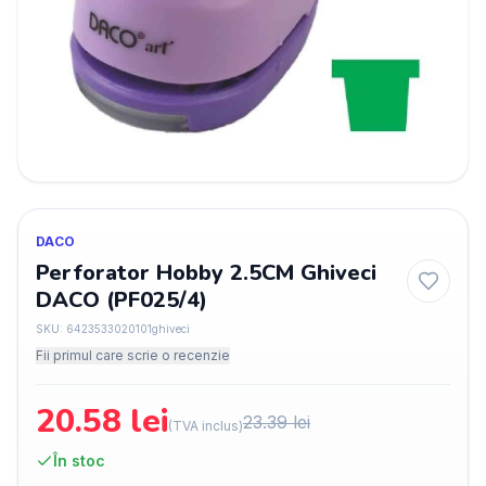
DACO
Perforator Hobby 2.5CM Ghiveci
DACO (PF025/4)
SKU:
6423533020101ghiveci
Fii primul care scrie o recenzie
20.58
lei
23.39
lei
(TVA inclus)
În stoc