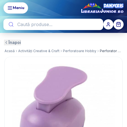
Meniu
Înapoi
Acasă
Activități Creative & Craft
Perforatoare Hobby
Perforator Hobby 2.5CM Mana DACO (PF025/26)