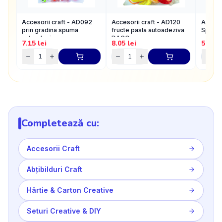
Accesorii craft - AD092
Accesorii craft - AD120
Acceso
prin gradina spuma
fructe pasla autoadeziva
Spuma
autoadeziva
DACO
7.15
lei
8.05
lei
5.46
l
Completează cu:
Accesorii Craft
Abțibilduri Craft
Hârtie & Carton Creative
Seturi Creative & DIY