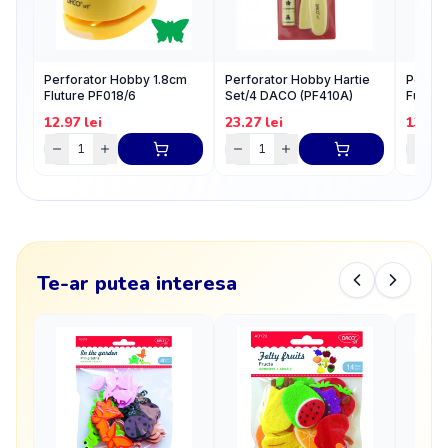
Perforator Hobby 1.8cm
Perforator Hobby Hartie
Perfor
Fluture PF018/6
Set/4 DACO (PF410A)
Fulg P
12.97
lei
23.27
lei
13.87
Te-ar putea interesa