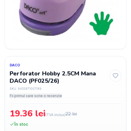
DACO
Perforator Hobby 2.5CM Mana
DACO (PF025/26)
SKU:
6425871007189
Fii primul care scrie o recenzie
19.36
lei
22
lei
(TVA inclus)
În stoc