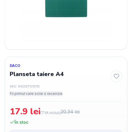
DACO
Planseta taiere A4
SKU:
6425871015115
Fii primul care scrie o recenzie
17.9
lei
20.34
lei
(TVA inclus)
În stoc