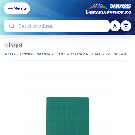
Meniu
Înapoi
Acasă
Activități Creative & Craft
Planșete de Tăiere & Biguire
Planseta taiere A4