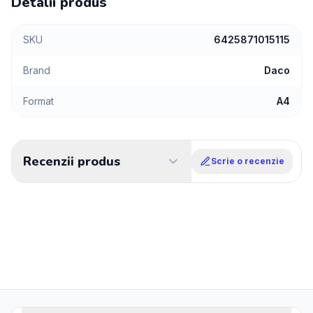
Detalii produs
SKU
6425871015115
Brand
Daco
Format
A4
Recenzii produs
Scrie o recenzie