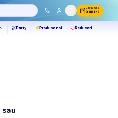
Coșul meu
0.00
lei
Party
Produse noi
Reduceri
ă sau