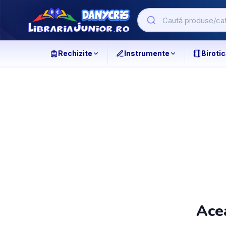
Rechizite
Instrumente
Birotic
Acea