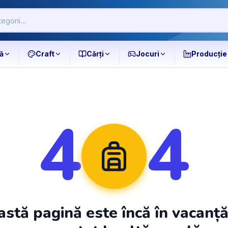
ă
Craft
Cărți
Jocuri
Producție
4
4
stă pagină este încă în vacanț