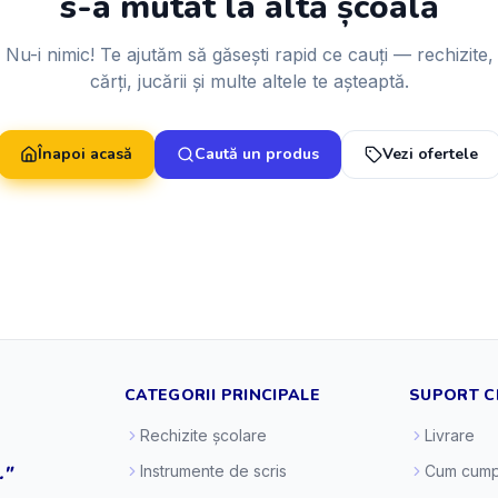
s-a mutat la altă școală
Nu-i nimic! Te ajutăm să găsești rapid ce cauți — rechizite,
cărți, jucării și multe altele te așteaptă.
Înapoi acasă
Caută un produs
Vezi ofertele
CATEGORII PRINCIPALE
SUPORT C
Rechizite școlare
Livrare
."
Instrumente de scris
Cum cump