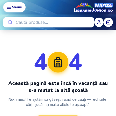
Meniu
4
4
Această pagină este încă în vacanță sau
s-a mutat la altă școală
Nu-i nimic! Te ajutăm să găsești rapid ce cauți — rechizite,
cărți, jucării și multe altele te așteaptă.