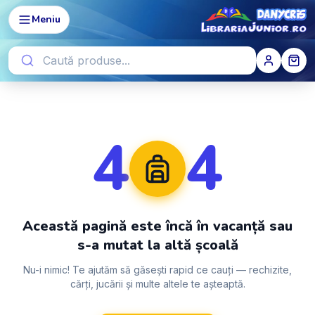
Meniu
4
4
Această pagină este încă în vacanță sau
s-a mutat la altă școală
Nu-i nimic! Te ajutăm să găsești rapid ce cauți — rechizite,
cărți, jucării și multe altele te așteaptă.