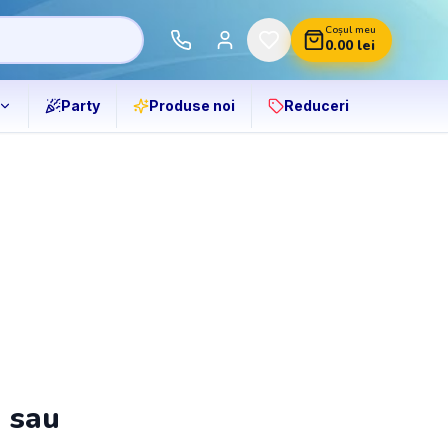
Coșul meu
0.00
lei
Party
Produse noi
Reduceri
ă sau