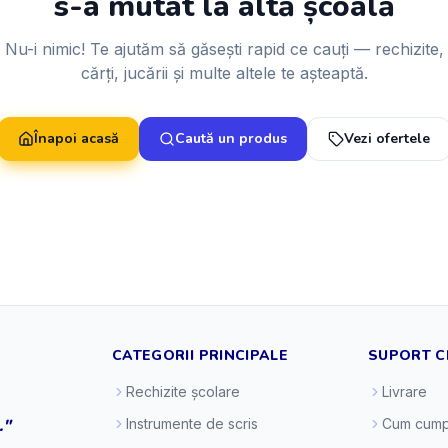
s-a mutat la altă școală
Nu-i nimic! Te ajutăm să găsești rapid ce cauți — rechizite,
cărți, jucării și multe altele te așteaptă.
Înapoi acasă
Caută un produs
Vezi ofertele
CATEGORII PRINCIPALE
SUPORT C
Rechizite școlare
Livrare
."
Instrumente de scris
Cum cump