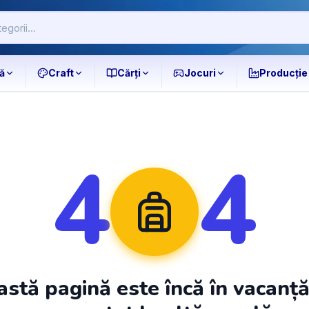
ă
Craft
Cărți
Jocuri
Producție
4
4
stă pagină este încă în vacanț