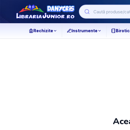
Rechizite
Instrumente
Birotic
Acea