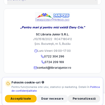
„Pentru mari și pentru mici există Dany Cris."
SC Libraria Junior S.R.L.
J10/1518/2022 · RO47180412
Șos. București, nr. 5, Buzău
Luni–Vineri 09:00–17:00
0722 304 296
0724 209 169
contact@librariajunior.ro
Folosim cookie-uri 🍪
Pentru funcționarea site-ului, statistici și marketing. Detalii în
Politica
de confidențialitate
.
Acceptă toate
Doar necesare
Personalizează
Filtre
Sortează
©
2026
SC Libraria Junior S.R.L. Toate drepturile rezervate.