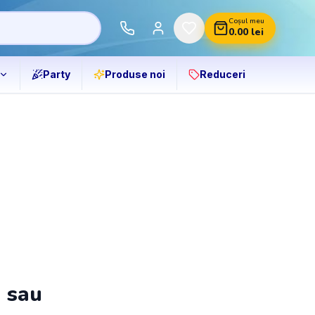
Coșul meu
0.00
lei
Party
Produse noi
Reduceri
ă sau