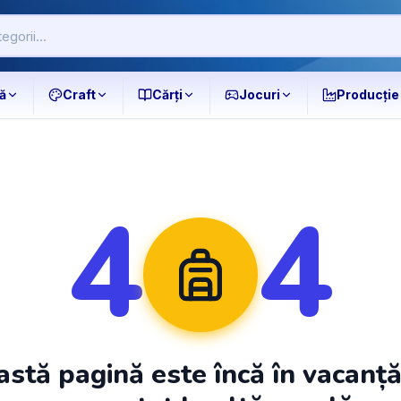
ă
Craft
Cărți
Jocuri
Producție
4
4
stă pagină este încă în vacanț