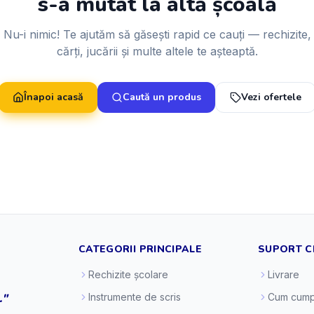
s-a mutat la altă școală
Nu-i nimic! Te ajutăm să găsești rapid ce cauți — rechizite,
cărți, jucării și multe altele te așteaptă.
Înapoi acasă
Caută un produs
Vezi ofertele
CATEGORII PRINCIPALE
SUPORT C
Rechizite școlare
Livrare
."
Instrumente de scris
Cum cump