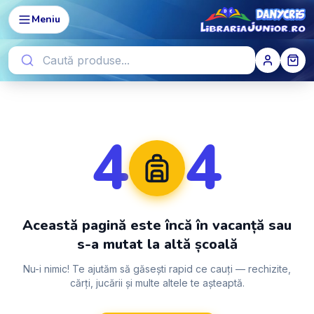
Meniu
4
4
Această pagină este încă în vacanță sau
s-a mutat la altă școală
Nu-i nimic! Te ajutăm să găsești rapid ce cauți — rechizite,
cărți, jucării și multe altele te așteaptă.