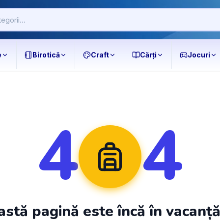
e
Birotică
Craft
Cărți
Jocuri
4
4
stă pagină este încă în vacanț