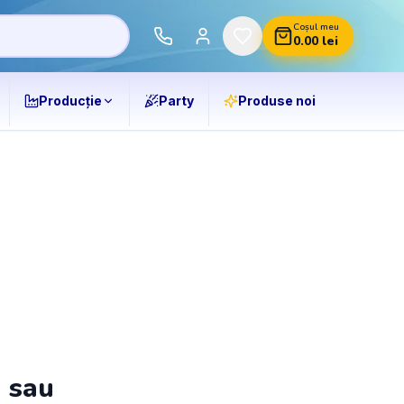
Coșul meu
0.00
lei
Producție
Party
Produse noi
ă sau