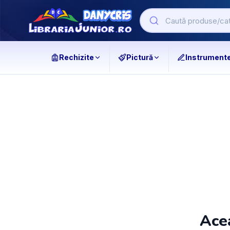
Rechizite
Pictură
Instrument
Acea