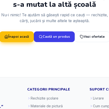
s-a mutat la altă școală
Nu-i nimic! Te ajutăm să găsești rapid ce cauți — rechizite,
cărți, jucării și multe altele te așteaptă.
Înapoi acasă
Caută un produs
Vezi ofertele
CATEGORII PRINCIPALE
SUPORT C
Rechizite școlare
Livrare
."
Materiale de pictură
Cum cump