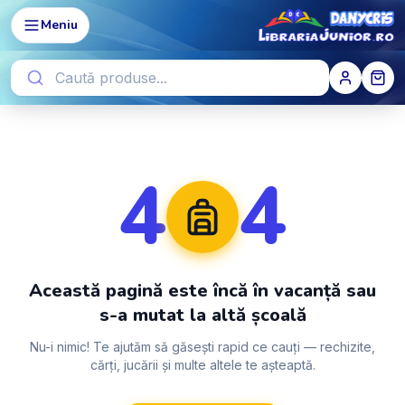
Meniu
4
4
Această pagină este încă în vacanță sau
s-a mutat la altă școală
Nu-i nimic! Te ajutăm să găsești rapid ce cauți — rechizite,
cărți, jucării și multe altele te așteaptă.