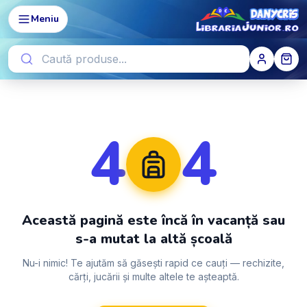
Meniu
4
4
Această pagină este încă în vacanță sau
s-a mutat la altă școală
Nu-i nimic! Te ajutăm să găsești rapid ce cauți — rechizite,
cărți, jucării și multe altele te așteaptă.