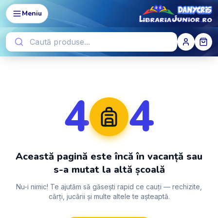
Meniu
4
4
Această pagină este încă în vacanță sau
s-a mutat la altă școală
Nu-i nimic! Te ajutăm să găsești rapid ce cauți — rechizite,
cărți, jucării și multe altele te așteaptă.