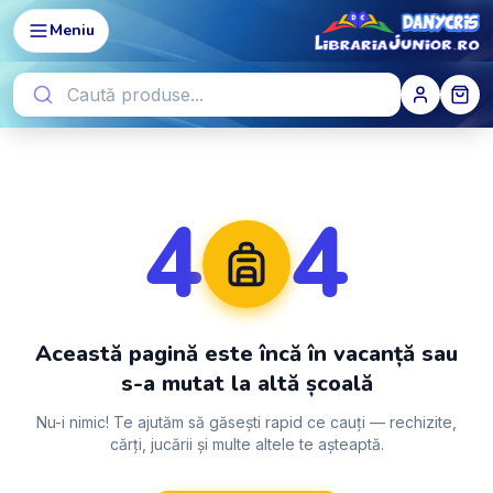
Meniu
4
4
Această pagină este încă în vacanță sau
s-a mutat la altă școală
Nu-i nimic! Te ajutăm să găsești rapid ce cauți — rechizite,
cărți, jucării și multe altele te așteaptă.