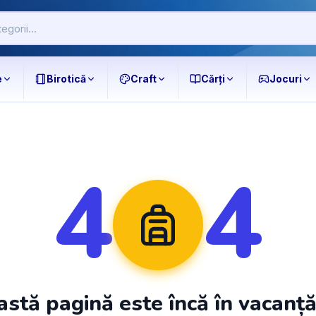
e
Birotică
Craft
Cărți
Jocuri
4
4
stă pagină este încă în vacanț