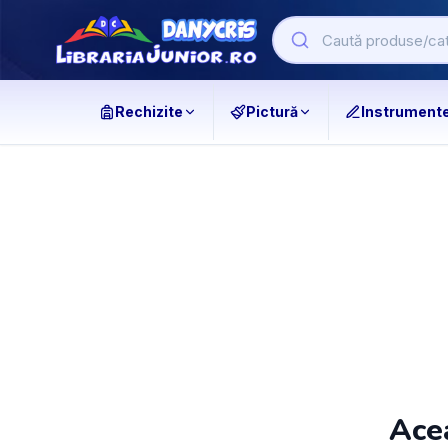
Rechizite
Pictură
Instrument
Acea