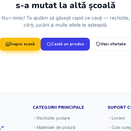
s-a mutat la altă școală
Nu-i nimic! Te ajutăm să găsești rapid ce cauți — rechizite,
cărți, jucării și multe altele te așteaptă.
Înapoi acasă
Caută un produs
Vezi ofertele
CATEGORII PRINCIPALE
SUPORT C
Rechizite școlare
Livrare
."
Materiale de pictură
Cum cump