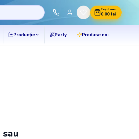
Coșul meu
0.00
lei
Producție
Party
Produse noi
ă sau