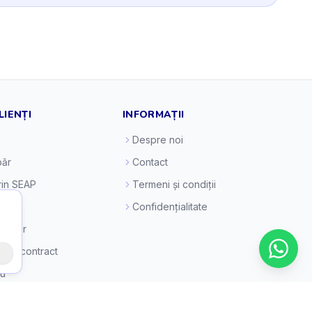
LIENȚI
INFORMAȚII
Despre noi
ăr
Contact
prin SEAP
Termeni și condiții
esc
Confidențialitate
e retur
 din contract
eu