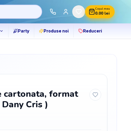
Coșul meu
0.00
lei
Party
Produse noi
Reduceri
 cartonata, format
 Dany Cris )