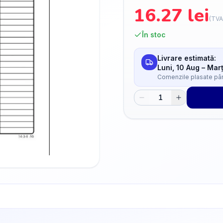
16.27
lei
(TVA
În stoc
Livrare estimată:
Luni, 10 Aug
–
Marț
Comenzile plasate până