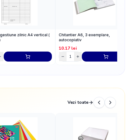
gestiune zilnic A4 vertical (
Chitantier A6, 3 exemplare,
S
)
autocopiativ
b
10.17
lei
1
Vezi toate