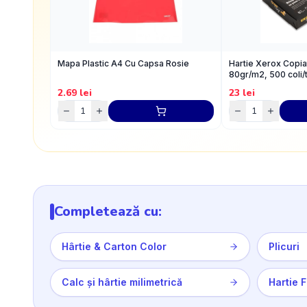
Mapa Plastic A4 Cu Capsa Rosie
Hartie Xerox Copi
80gr/m2, 500 coli/
2.69
lei
23
lei
Completează cu:
Hârtie & Carton Color
Plicuri
Calc și hârtie milimetrică
Hartie 