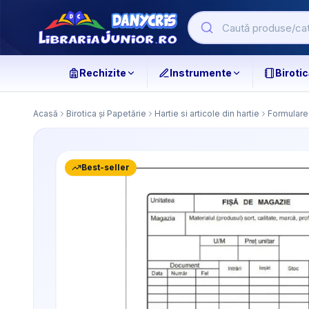
Rechizite
Instrumente
Birotic
Acasă
Birotica și Papetărie
Hartie si articole din hartie
Formulare 
Best-seller