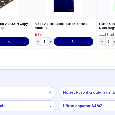
ator A4 EKON Copy
Mapa A4 cu elastic, carton laminat,
Hartie Col
top
Albastru
Daco 80g
9
lei
11.18
lei
Notes, Post-it si cuburi de h
Foto
Hârtie copiator A4/A3