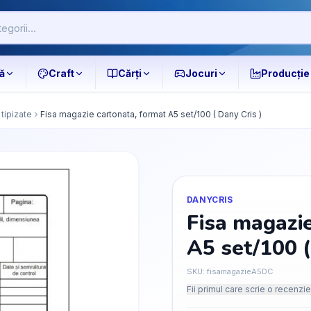
ă
Craft
Cărți
Jocuri
Producție
tipizate
Fisa magazie cartonata, format A5 set/100 ( Dany Cris )
DANYCRIS
Fisa magazie
A5 set/100 (
SKU:
fisamagazieA5DC
Fii primul care scrie o recenzie