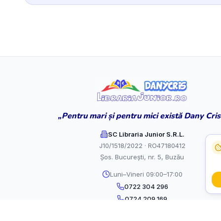
„Pentru mari și pentru mici există Dany Cris
SC Libraria Junior S.R.L.
J10/1518/2022 · RO47180412
Șos. București, nr. 5, Buzău
Luni–Vineri 09:00–17:00
0722 304 296
0724 209 169
contact@librariajunior.ro