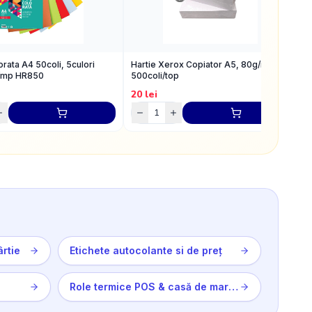
orata A4 50coli, 5culori
Hartie Xerox Copiator A5, 80g/m2,
H
/mp HR850
500coli/top
8
20
lei
2
ârtie
Etichete autocolante si de preț
Role termice POS & casă de marcat