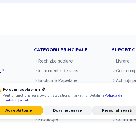
CATEGORII PRINCIPALE
SUPORT C
Rechizite școlare
Livrare
."
Instrumente de scris
Cum cump
Birotică & Papetărie
Achiziții 
Folosim cookie-uri 🍪
Craft & Creativitate
Cum plăt
Pentru funcționarea site-ului, statistici și marketing. Detalii în
Politica de
Cărți pentru copii
Politica d
confidențialitate
.
Jocuri & Jucării
Retragere
Acceptă toate
Doar necesare
Personalizează
Producție
Contul m
Accesorii party