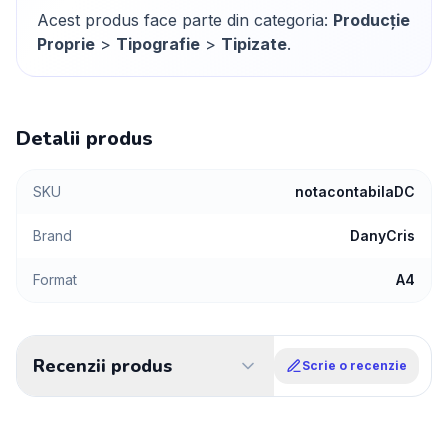
Acest produs face parte din categoria:
Producție
Proprie
>
Tipografie
>
Tipizate
.
Detalii produs
SKU
notacontabilaDC
Brand
DanyCris
Format
A4
Recenzii produs
Scrie o recenzie