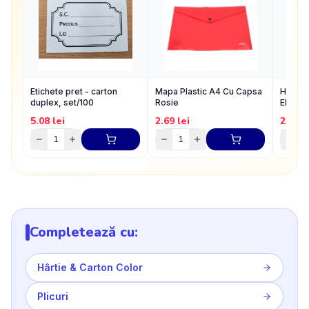
Etichete pret - carton
Mapa Plastic A4 Cu Capsa
Hartie
duplex, set/100
Rosie
EKON 
coli/to
5.08
lei
2.69
lei
23
lei
Completează cu:
Hârtie & Carton Color
Plicuri