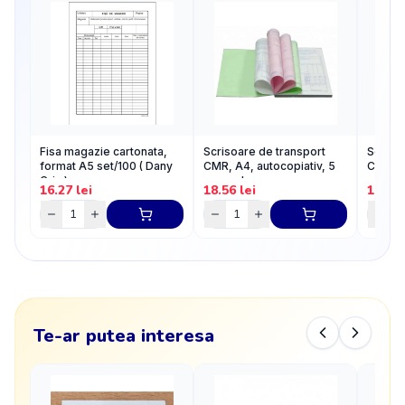
Fisa magazie cartonata,
Scrisoare de transport
Scriso
format A5 set/100 ( Dany
CMR, A4, autocopiativ, 5
CMR, A
Cris )
exemplare
exemp
16.27
lei
18.56
lei
18.56
Te-ar putea interesa