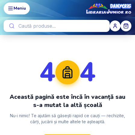
Meniu
4
4
Această pagină este încă în vacanță sau
s-a mutat la altă școală
Nu-i nimic! Te ajutăm să găsești rapid ce cauți — rechizite,
cărți, jucării și multe altele te așteaptă.