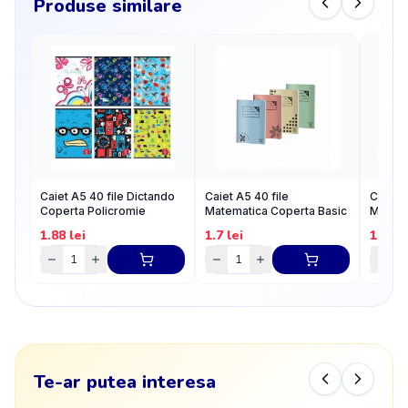
Produse similare
Caiet A5 40 file Dictando
Caiet A5 40 file
Caiet A
Coperta Policromie
Matematica Coperta Basic
Matema
1.88
lei
1.7
lei
1.97
l
Te-ar putea interesa