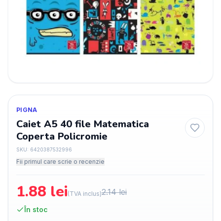
PIGNA
Caiet A5 40 file Matematica
Coperta Policromie
SKU:
6420387532996
Fii primul care scrie o recenzie
1.88
lei
2.14
lei
(TVA inclus)
În stoc