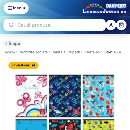
Meniu
Înapoi
Acasă
Rechizite școlare
Caiete si Coperti
Caiete A5
Caiet A5 40 file Matematica Coperta Policromie
Best-seller