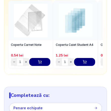
Coperta Carnet Note
Coperta Caiet Student A4
Copert
0.54
lei
1.25
lei
0.71
l
Completează cu:
Penare echipate