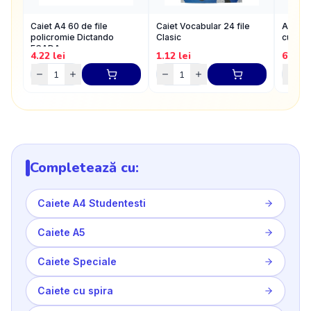
Caiet A4 60 de file
Caiet Vocabular 24 file
Acuare
policromie Dictando
Clasic
culori
ECADA
4.22
lei
1.12
lei
6.27
l
Completează cu:
Caiete A4 Studentesti
Caiete A5
Caiete Speciale
Caiete cu spira