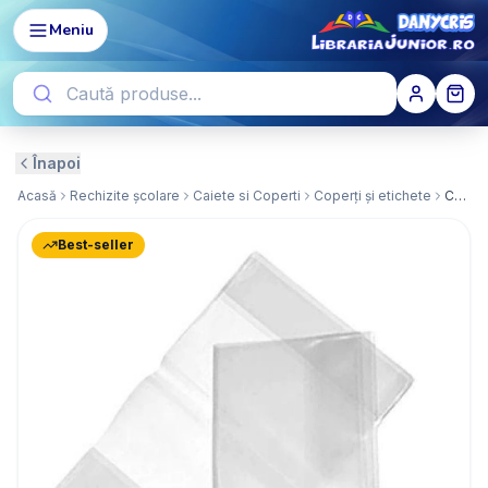
Meniu
Înapoi
Acasă
Rechizite școlare
Caiete si Coperti
Coperți și etichete
Coperta Carnet Note
Best-seller