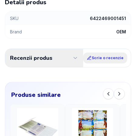
Detalii produs
SKU
6422469001451
Brand
OEM
Recenzii produs
Scrie o recenzie
Produse similare