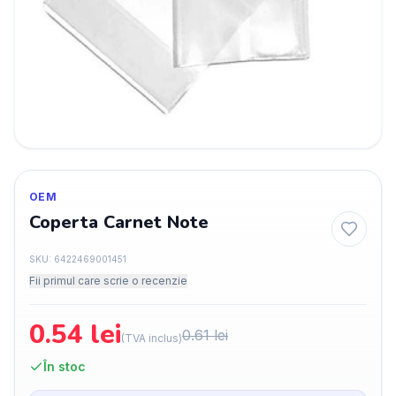
OEM
Coperta Carnet Note
SKU:
6422469001451
Fii primul care scrie o recenzie
0.54
lei
0.61
lei
(TVA inclus)
În stoc