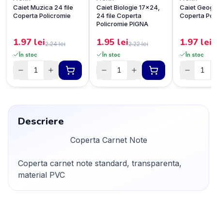
Caiet Muzica 24 file
Caiet Biologie 17x24,
Caiet Geogra
Coperta Policromie
24 file Coperta
Coperta Pol
Policromie PIGNA
1.97
lei
1.95
lei
1.97
lei
2.24
lei
2.22
lei
2
În stoc
În stoc
În stoc
Descriere
Coperta Carnet Note
Coperta carnet note standard, transparenta,
material PVC