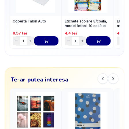
Coperta Talon Auto
Etichete scolare 8/coala,
Etichet
model fotbal, 10 coli/set
model f
0.57
lei
4.4
lei
4.4
lei
Te-ar putea interesa