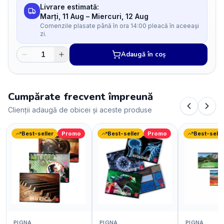
Livrare estimată:
Marți, 11 Aug
–
Miercuri, 12 Aug
Comenzile plasate până în ora 14:00 pleacă în aceeași
zi.
Adaugă în coș
Cumpărate frecvent împreună
Clienții adaugă de obicei și aceste produse
Best-seller
Promo
Best-seller
Promo
Best-selle
PIGNA
PIGNA
PIGNA