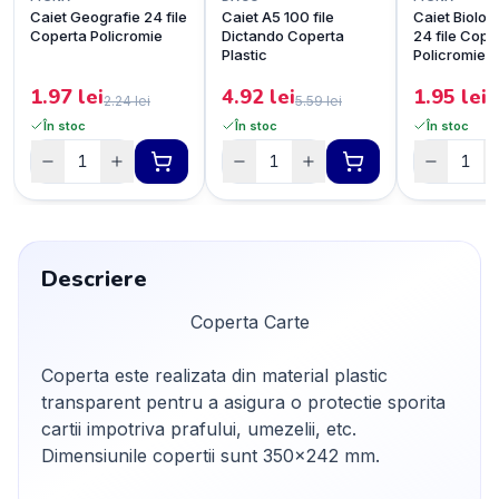
Caiet Geografie 24 file
Caiet A5 100 file
Caiet Biolog
Coperta Policromie
Dictando Coperta
24 file Cope
Plastic
Policromie 
1.97
lei
4.92
lei
1.95
lei
2.24
lei
5.59
lei
2
În stoc
În stoc
În stoc
Descriere
Coperta Carte
Coperta este realizata din material plastic
transparent pentru a asigura o protectie sporita
cartii impotriva prafului, umezelii, etc.
Dimensiunile copertii sunt 350x242 mm.