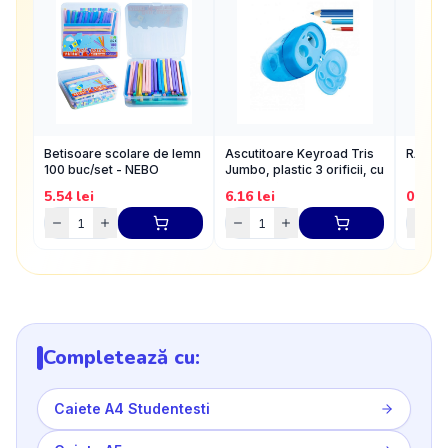
Betisoare scolare de lemn
Ascutitoare Keyroad Tris
RADIE
100 buc/set - NEBO
Jumbo, plastic 3 orificii, cu
rezervor
5.54
lei
6.16
lei
0.99
l
Completează cu:
Caiete A4 Studentesti