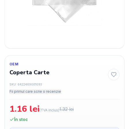
OEM
Coperta Carte
SKU:
6422469001093
Fii primul care scrie o recenzie
1.16
lei
1.32
lei
(TVA inclus)
În stoc