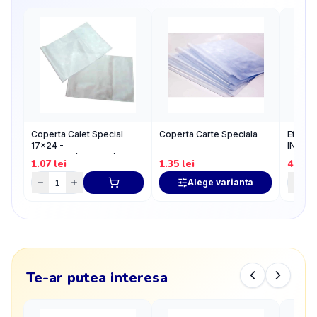
Coperta Caiet Special
Coperta Carte Speciala
Etiche
17x24 -
INSTR
Geografie/Biologie/Muzica/Bloc
1.07
lei
1.35
lei
4.03
l
Desen
Alege varianta
Te-ar putea interesa