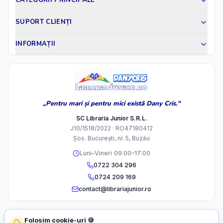
CATEGORII PRINCIPALE
SUPORT CLIENȚI
INFORMAȚII
„Pentru mari și pentru mici există Dany Cris."
SC Libraria Junior S.R.L.
J10/1518/2022 · RO47180412
Șos. București, nr. 5, Buzău
Luni–Vineri 09:00–17:00
0722 304 296
0724 209 169
contact@librariajunior.ro
Folosim cookie-uri 🍪