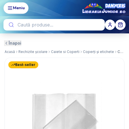
Meniu
Înapoi
Acasă
Rechizite școlare
Caiete si Coperti
Coperți și etichete
Coperta Carte
Best-seller