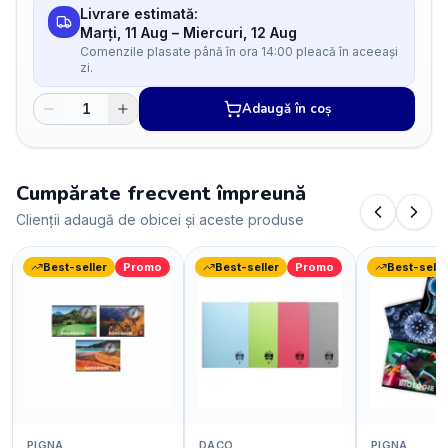
Livrare estimată:
Marți, 11 Aug
–
Miercuri, 12 Aug
Comenzile plasate până în ora 14:00 pleacă în aceeași
zi.
Adaugă în coș
Cumpărate frecvent împreună
Clienții adaugă de obicei și aceste produse
Best-seller
Promo
Best-seller
Promo
Best-selle
PIGNA
DACO
PIGNA