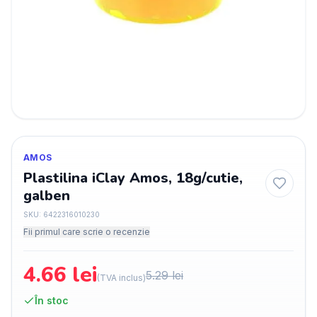
AMOS
Plastilina iClay Amos, 18g/cutie,
galben
SKU:
6422316010230
Fii primul care scrie o recenzie
4.66
lei
5.29
lei
(TVA inclus)
În stoc