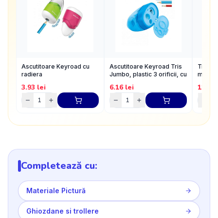
Ascutitoare Keyroad cu
Ascutitoare Keyroad Tris
Trusa 
radiera
Jumbo, plastic 3 orificii, cu
metal 
rezervor
3.93
lei
6.16
lei
11.26
Completează cu:
Materiale Pictură
Ghiozdane si trollere