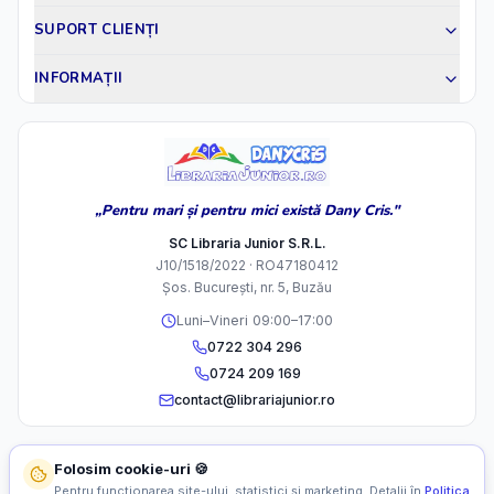
SUPORT CLIENȚI
INFORMAȚII
„Pentru mari și pentru mici există Dany Cris."
SC Libraria Junior S.R.L.
J10/1518/2022 · RO47180412
Șos. București, nr. 5, Buzău
Luni–Vineri 09:00–17:00
0722 304 296
0724 209 169
contact@librariajunior.ro
Folosim cookie-uri 🍪
Pentru funcționarea site-ului, statistici și marketing. Detalii în
Politica