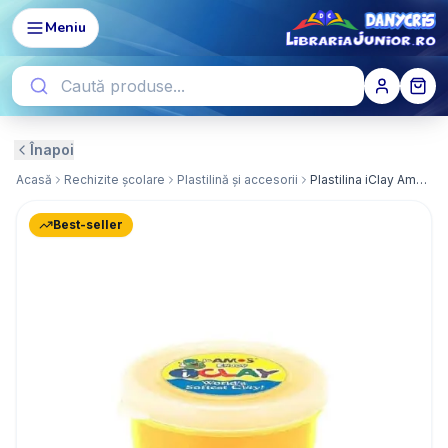
Meniu
Înapoi
Acasă
Rechizite școlare
Plastilină și accesorii
Plastilina iClay Amos, 18g/cutie, galben
Best-seller