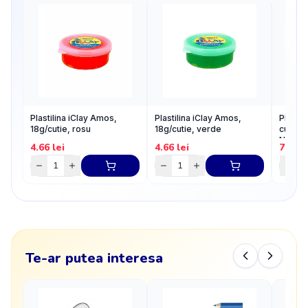
Plastilina iClay Amos,
Plastilina iClay Amos,
Planset
18g/cutie, rosu
18g/cutie, verde
cu acc
NEBO
4.66
lei
4.66
lei
7.22
l
Te-ar putea interesa