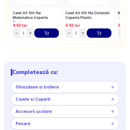
Caiet A5 100 file
Caiet A5 100 file Dictando
Burete
Matematica Coperta
Coperta Plastic
- S-C
Plastic
4.92
lei
4.92
lei
3.52
l
Completează cu:
Ghiozdane si trollere
Caiete si Coperti
Accesorii școlare
Penare