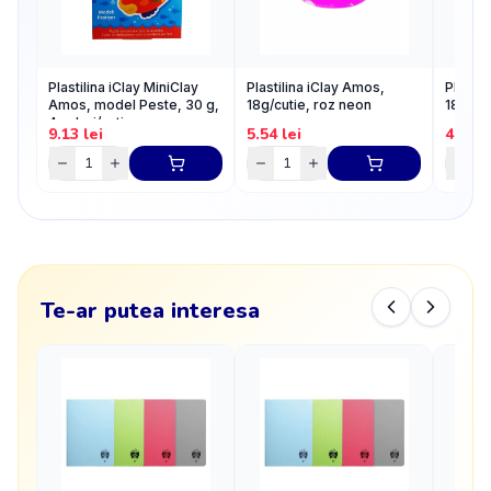
Plastilina iClay MiniClay
Plastilina iClay Amos,
Plastil
Amos, model Peste, 30 g,
18g/cutie, roz neon
18g/cu
4 culori/cutie
9.13
lei
5.54
lei
4.66
l
Te-ar putea interesa