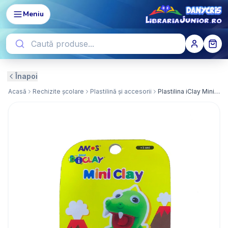
Meniu
Înapoi
Acasă
Rechizite școlare
Plastilină și accesorii
Plastilina iClay MiniClay Amos, model Dinozaur, 30 g, 4 culori/cutie