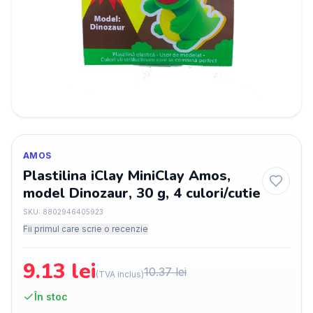
AMOS
Plastilina iClay MiniClay Amos,
model Dinozaur, 30 g, 4 culori/cutie
SKU:
8802946405923
Fii primul care scrie o recenzie
9.13
lei
10.37
lei
(TVA inclus)
În stoc