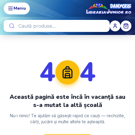
Meniu
4
4
Această pagină este încă în vacanță sau
s-a mutat la altă școală
Nu-i nimic! Te ajutăm să găsești rapid ce cauți — rechizite,
cărți, jucării și multe altele te așteaptă.