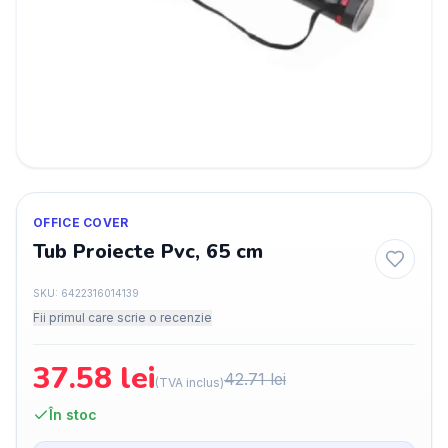
OFFICE COVER
Tub Proiecte Pvc, 65 cm
SKU:
6422316014139
Fii primul care scrie o recenzie
37.58
lei
42.71
lei
(TVA inclus)
În stoc