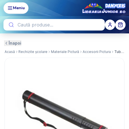
Meniu
Înapoi
Acasă
Rechizite școlare
Materiale Pictură
Accesorii Pictura
Tub Proiecte Pvc, 65 cm