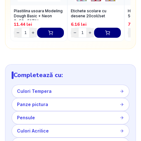
Plastilina usoara Modeling
Etichete scolare cu
Hartie
Dough Basic + Neon
desene 20coli/set
50x100
8x50g FATIH
11.44
lei
6.16
lei
7.15
l
Completează cu:
Culori Tempera
Panze pictura
Pensule
Culori Acrilice