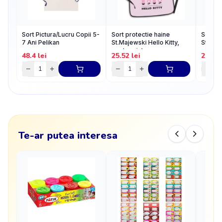
Sort Pictura/Lucru Copii 5-
Sort protectie haine
Sort de
7 Ani Pelikan
St.Majewski Hello Kitty,
St.Maje
pentru pictura roz
pictura
48.4
lei
25.52
lei
25.52
Te-ar putea interesa