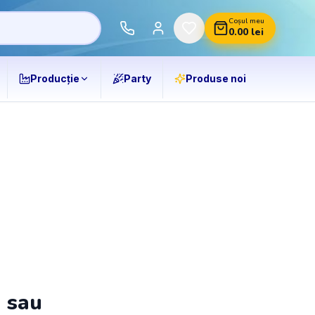
Coșul meu
0.00
lei
Producție
Party
Produse noi
ă sau