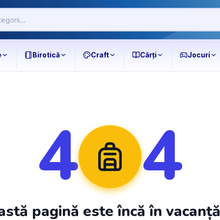
e
Birotică
Craft
Cărți
Jocuri
4
4
stă pagină este încă în vacanț