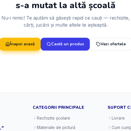
s-a mutat la altă școală
Nu-i nimic! Te ajutăm să găsești rapid ce cauți — rechizite,
cărți, jucării și multe altele te așteaptă.
Înapoi acasă
Caută un produs
Vezi ofertele
CATEGORII PRINCIPALE
SUPORT C
Rechizite școlare
Livrare
."
Materiale de pictură
Cum cump