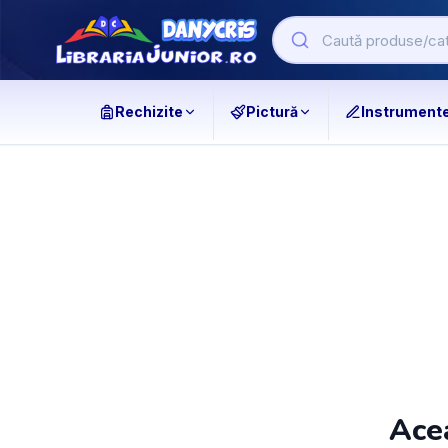
Rechizite
Pictură
Instrument
Acea