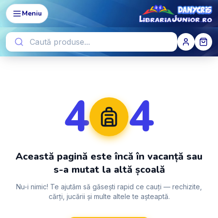
Meniu
4
4
Această pagină este încă în vacanță sau
s-a mutat la altă școală
Nu-i nimic! Te ajutăm să găsești rapid ce cauți — rechizite,
cărți, jucării și multe altele te așteaptă.