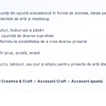
căți din spumă autoadezivă în formă de animale, ideale pentr
oiectele de artă și meșteșug.
uturi, buburuze și păsări
cu ușurință de diverse suprafețe
oferindu-le posibilitatea de a crea diverse proiecte
i în grup, școală, acasă.
cru, tablouri, sau pur și simplu pentru proiecte de artă liber
i Creative & Craft
>
Accesorii Craft
>
Accesorii spumă
.