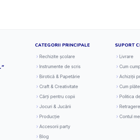
CATEGORII PRINCIPALE
SUPORT C
Rechizite școlare
Livrare
."
Instrumente de scris
Cum cump
Birotică & Papetărie
Achiziții 
Craft & Creativitate
Cum plăt
Cărți pentru copii
Politica d
Jocuri & Jucării
Retragere
Producție
Contul m
Accesorii party
Blog