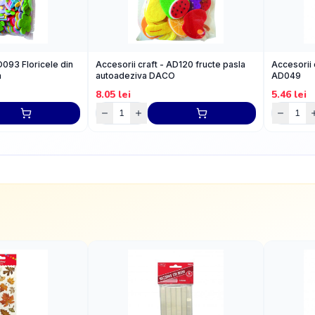
D093 Floricele din
Accesorii craft - AD120 fructe pasla
Accesorii
a
autoadeziva DACO
AD049
8.05
lei
5.46
lei