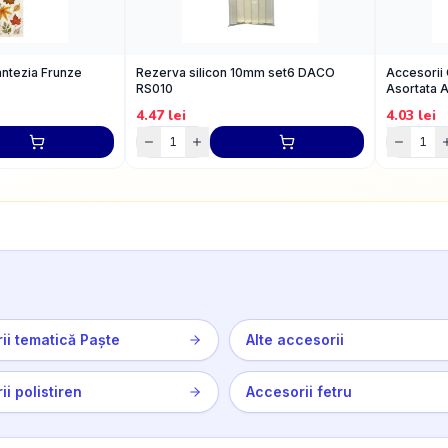
antezia Frunze
Rezerva silicon 10mm set6 DACO
Accesorii 
RS010
Asortata 
4.47
lei
4.03
lei
ii tematică Paște
Alte accesorii
i polistiren
Accesorii fetru