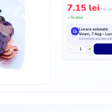
7.15
lei
(TVA inc
În stoc
Livrare estimată:
Vineri, 7 Aug
–
Lun
Comenzile plasate până