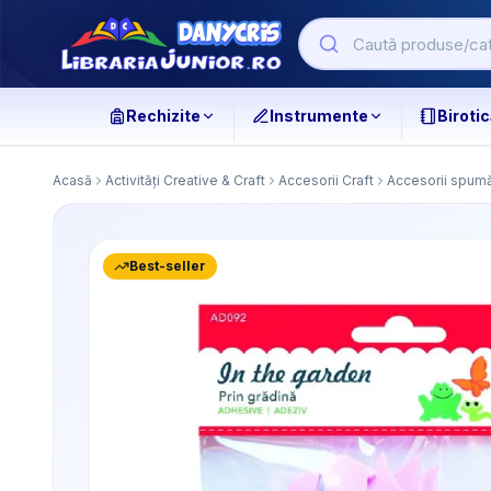
Rechizite
Instrumente
Birotic
Acasă
Activități Creative & Craft
Accesorii Craft
Accesorii spum
Best-seller