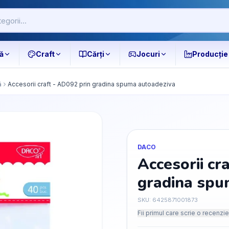
ă
Craft
Cărți
Jocuri
Producție
ă
Accesorii craft - AD092 prin gradina spuma autoadeziva
DACO
Accesorii cr
gradina spu
SKU:
6425871001873
Fii primul care scrie o recenzie