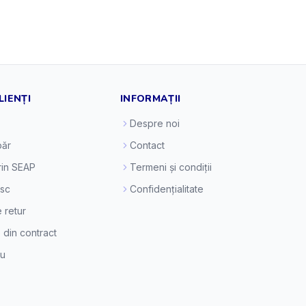
LIENȚI
INFORMAȚII
Despre noi
ăr
Contact
prin SEAP
Termeni și condiții
esc
Confidențialitate
e retur
 din contract
eu