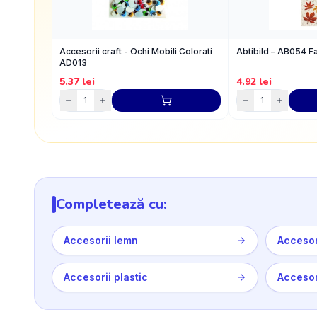
Accesorii craft - Ochi Mobili Colorati
Abtibild – AB054 F
AD013
5.37
lei
4.92
lei
Completează cu:
Accesorii lemn
Accesor
Accesorii plastic
Accesori