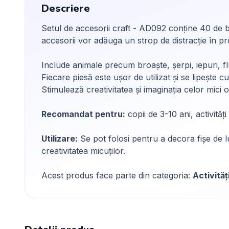
Descriere
Setul de accesorii craft - AD092 conține 40 de bu
accesorii vor adăuga un strop de distracție în pr
Include animale precum broaște, șerpi, iepuri, fl
Fiecare piesă este ușor de utilizat și se lipește 
Stimulează creativitatea și imaginația celor mici 
Recomandat pentru:
copii de 3-10 ani, activităț
Utilizare:
Se pot folosi pentru a decora fișe de lu
creativitatea micuților.
Acest produs face parte din categoria:
Activităț