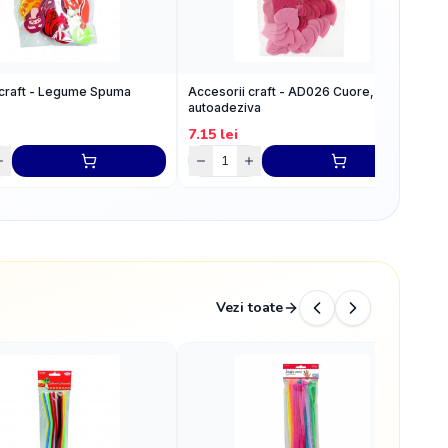
 craft - Legume Spuma
Accesorii craft - AD026 Cuore, pasla
A
autoadeziva
D
7.15
lei
9
Vezi toate