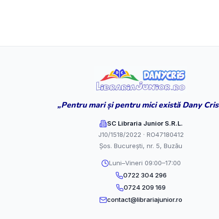
„Pentru mari și pentru mici există Dany Cris
SC Libraria Junior S.R.L.
J10/1518/2022 · RO47180412
Șos. București, nr. 5, Buzău
Luni–Vineri 09:00–17:00
0722 304 296
0724 209 169
contact@librariajunior.ro