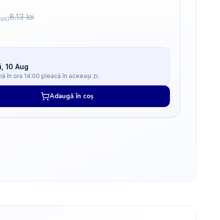
8.13
lei
lus)
i, 10 Aug
 în ora 14:00 pleacă în aceeași zi.
Adaugă în coș