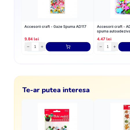
Accesorii craft - Gaze Spuma AD117
Accesorii craft - A
spuma autoadeziv
9.84
lei
4.47
lei
Te-ar putea interesa