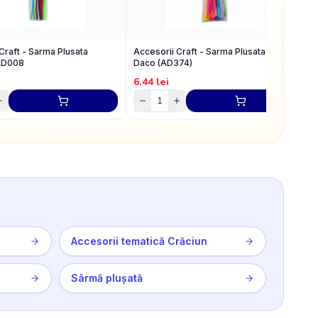
Craft - Sarma Plusata
Accesorii Craft - Sarma Plusata Neon,
A
AD008
Daco (AD374)
R
6.44
lei
4
Accesorii tematică Crăciun
Sârmă plușată