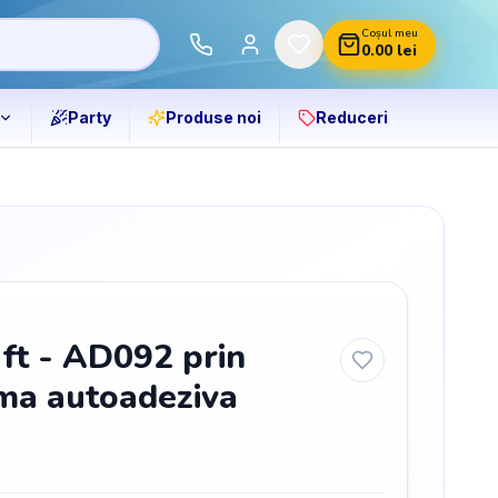
Coșul meu
0.00
lei
Party
Produse noi
Reduceri
aft - AD092 prin
ma autoadeziva