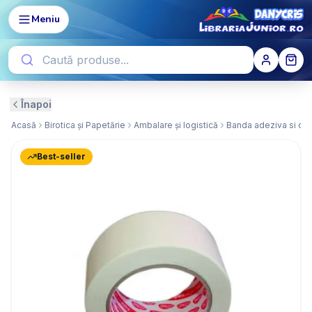
Meniu
Înapoi
Acasă
Birotica și Papetărie
Ambalare și logistică
Banda adeziva si di
Best-seller