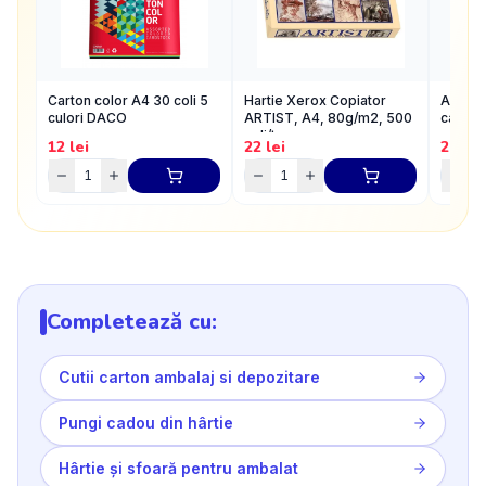
Carton color A4 30 coli 5
Hartie Xerox Copiator
Agrafe
culori DACO
ARTIST, A4, 80g/m2, 500
carlig
coli/top
12
lei
22
lei
2.24
l
Completează cu:
Cutii carton ambalaj si depozitare
Pungi cadou din hârtie
Hârtie și sfoară pentru ambalat