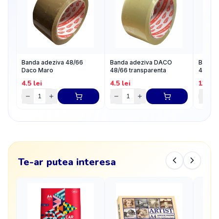
Banda adeziva 48/66
Banda adeziva DACO
Banda 
Daco Maro
48/66 transparenta
48/20
4.5
lei
4.5
lei
12
lei
Te-ar putea interesa