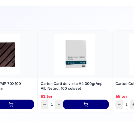
G/MP 70X100
Carton Carti de vizita A4 300gr/mp
Carton Co
ni
Alb Neted, 100 coli/set
91
lei
68
lei