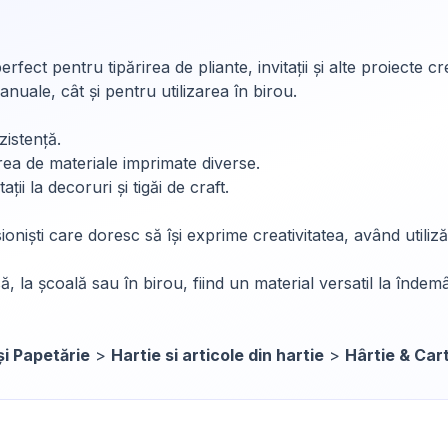
rfect pentru tipărirea de pliante, invitații și alte proiect
manuale, cât și pentru utilizarea în birou.
zistență.
a de materiale imprimate diverse.
ții la decoruri și tigăi de craft.
esioniști care doresc să își exprime creativitatea, având utilizăr
ă, la școală sau în birou, fiind un material versatil la îndem
și Papetărie
>
Hartie si articole din hartie
>
Hârtie & Car