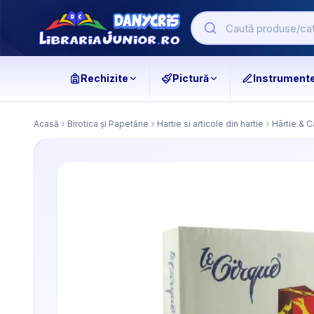
Rechizite
Pictură
Instrument
Acasă
Birotica și Papetărie
Hartie si articole din hartie
Hârtie & C