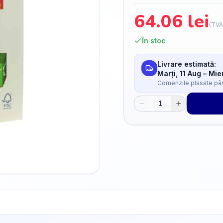
64.06
lei
(TVA
În stoc
Livrare estimată:
Marți, 11 Aug
–
Mier
Comenzile plasate până