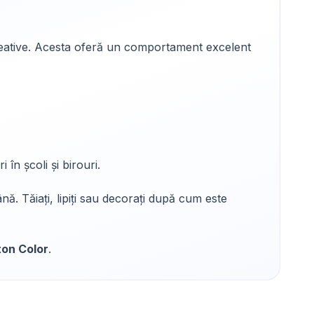
e creative. Acesta oferă un comportament excelent
i în școli și birouri.
ână. Tăiați, lipiți sau decorați după cum este
ton Color
.