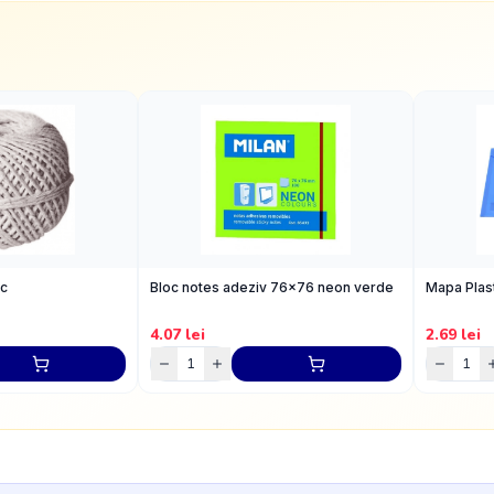
ac
Bloc notes adeziv 76x76 neon verde
Mapa Plas
4.07
lei
2.69
lei