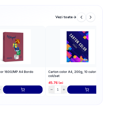
Vezi toate
lor 160G/MP A4 Bordo
Carton color A4, 200g, 10 culori, 100
C
coli/set
A
45.76
lei
5