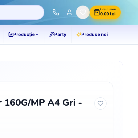
Coșul meu
0.00
lei
Producție
Party
Produse noi
r 160G/MP A4 Gri -