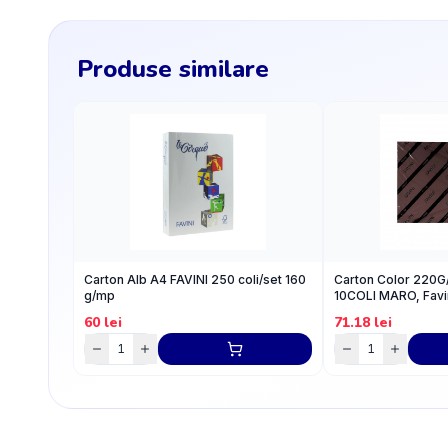
Produse similare
Carton Alb A4 FAVINI 250 coli/set 160
Carton Color 220
g/mp
10COLI MARO, Favi
60
lei
71.18
lei