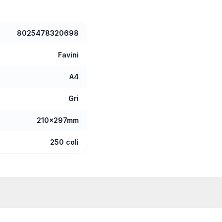
8025478320698
Favini
A4
Gri
210x297mm
250 coli