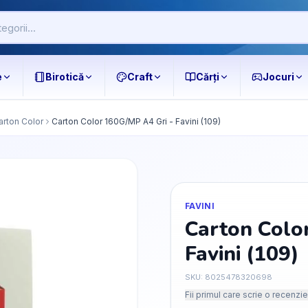
e
Birotică
Craft
Cărți
Jocuri
arton Color
Carton Color 160G/MP A4 Gri - Favini (109)
FAVINI
Carton Colo
Favini (109)
SKU:
8025478320698
Fii primul care scrie o recenzie