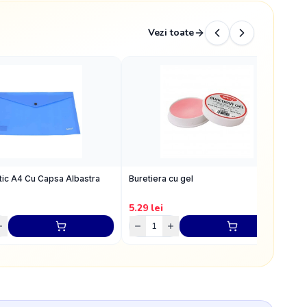
Vezi toate
tic A4 Cu Capsa Albastra
Buretiera cu gel
C
5.29
lei
1