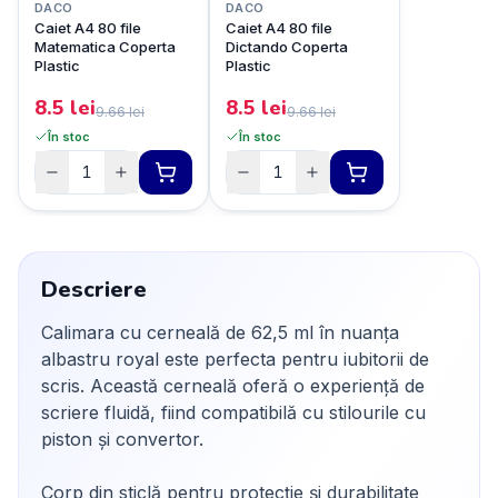
DACO
DACO
Caiet A4 80 file
Caiet A4 80 file
Matematica Coperta
Dictando Coperta
Plastic
Plastic
8.5
lei
8.5
lei
9.66
lei
9.66
lei
În stoc
În stoc
Descriere
Calimara cu cerneală de 62,5 ml în nuanța
albastru royal este perfecta pentru iubitorii de
scris. Această cerneală oferă o experiență de
scriere fluidă, fiind compatibilă cu stilourile cu
piston și convertor.
Corp din sticlă pentru protecție și durabilitate