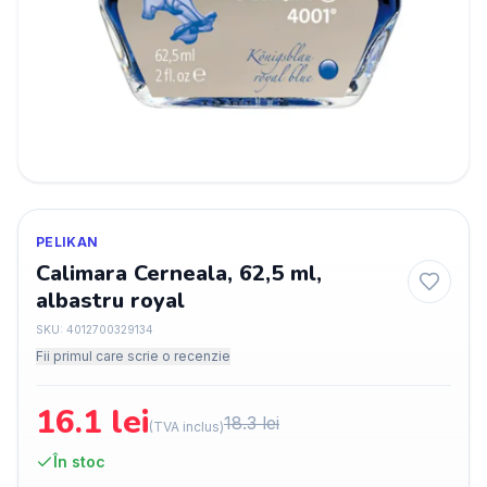
PELIKAN
Calimara Cerneala, 62,5 ml,
albastru royal
SKU:
4012700329134
Fii primul care scrie o recenzie
16.1
lei
18.3
lei
(TVA inclus)
În stoc