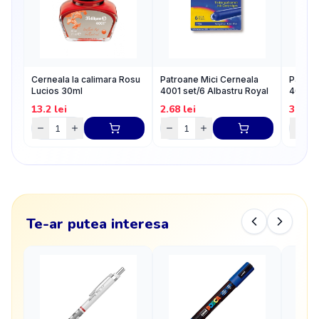
Cerneala la calimara Rosu
Patroane Mici Cerneala
Patroa
Lucios 30ml
4001 set/6 Albastru Royal
4001, 
13.2
lei
2.68
lei
3.58
l
Te-ar putea interesa