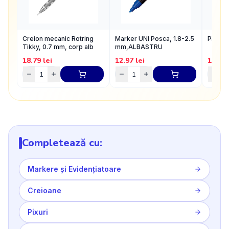
Creion mecanic Rotring
Marker UNI Posca, 1.8-2.5
Pix AI
Tikky, 0.7 mm, corp alb
mm,ALBASTRU
18.79
lei
12.97
lei
1.19
l
Completează cu:
Markere și Evidențiatoare
Creioane
Pixuri