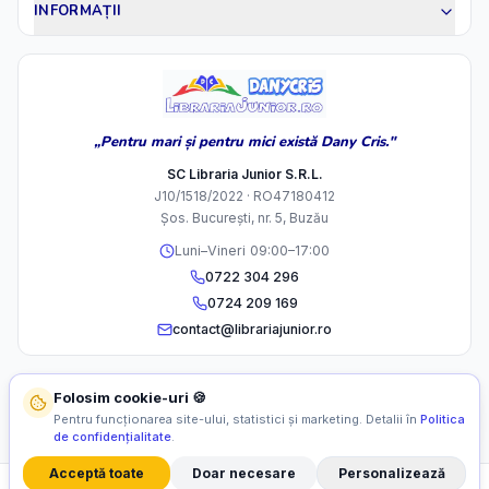
INFORMAȚII
„Pentru mari și pentru mici există Dany Cris."
SC Libraria Junior S.R.L.
J10/1518/2022 · RO47180412
Șos. București, nr. 5, Buzău
Luni–Vineri 09:00–17:00
0722 304 296
0724 209 169
contact@librariajunior.ro
Folosim cookie-uri 🍪
Pentru funcționarea site-ului, statistici și marketing. Detalii în
Politica
de confidențialitate
.
Acceptă toate
Doar necesare
Personalizează
©
2026
SC Libraria Junior S.R.L. Toate drepturile rezervate.