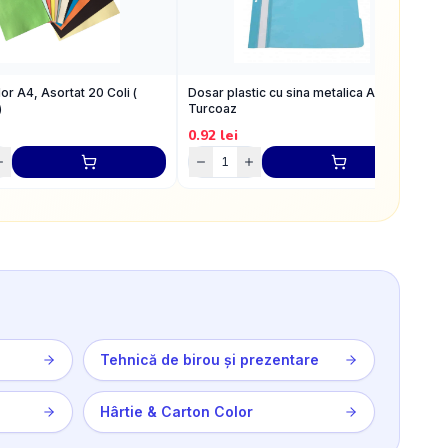
or A4, Asortat 20 Coli (
Dosar plastic cu sina metalica Albastru
H
)
Turcoaz
D
0.92
lei
1
Tehnică de birou și prezentare
Hârtie & Carton Color