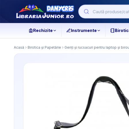
Rechizite
Instrumente
Birotic
Acasă
Birotica și Papetărie
Genți și rucsacuri pentru laptop și biro