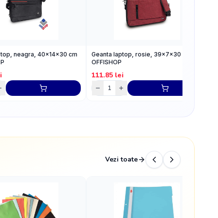
ptop, neagra, 40x14x30 cm
Geanta laptop, rosie, 39x7x30 cm -
G
OP
OFFISHOP
c
i
111.85
lei
8
Vezi toate