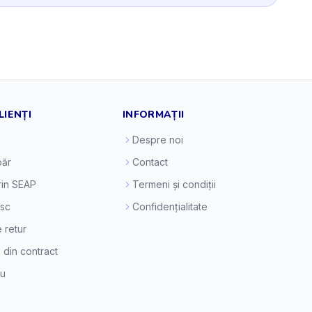
LIENȚI
INFORMAȚII
Despre noi
ăr
Contact
prin SEAP
Termeni și condiții
esc
Confidențialitate
e retur
 din contract
eu