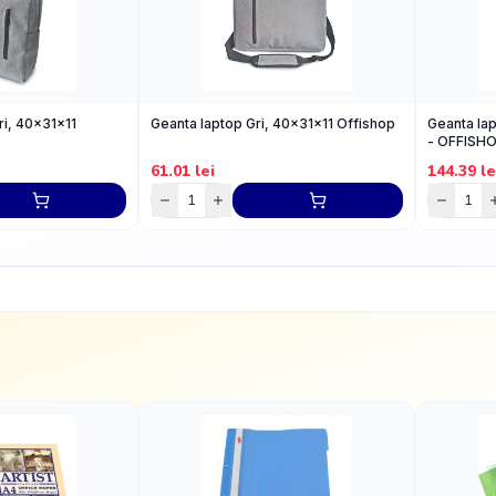
i, 40x31x11
Geanta laptop Gri, 40x31x11 Offishop
Geanta la
- OFFISH
61.01
lei
144.39
le