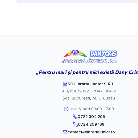
„Pentru mari și pentru mici există Dany Cris
SC Libraria Junior S.R.L.
J10/1518/2022 · RO47180412
Șos. București, nr. 5, Buzău
Luni–Vineri 09:00–17:00
0722 304 296
0724 209 169
contact@librariajunior.ro