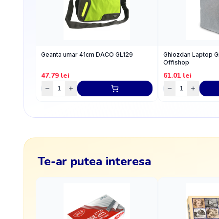
Geanta umar 41cm DACO GL129
Ghiozdan Laptop Gr
Offishop
47.79
lei
61.01
lei
Te-ar putea interesa