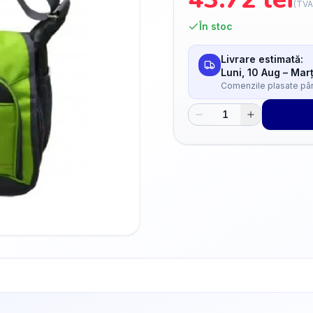
(TVA
În stoc
Livrare estimată:
Luni, 10 Aug
–
Marț
Comenzile plasate până