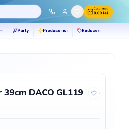
Coșul meu
0.00
lei
Party
Produse noi
Reduceri
r 39cm DACO GL119