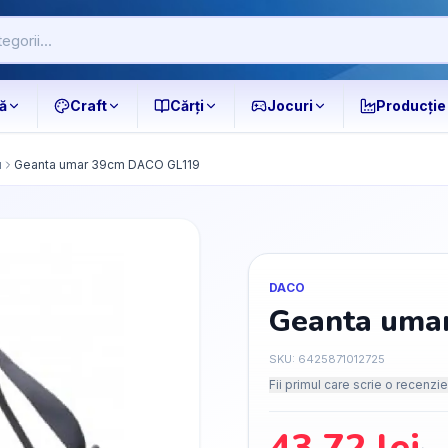
ă
Craft
Cărți
Jocuri
Producție
u
Geanta umar 39cm DACO GL119
DACO
Geanta uma
SKU:
6425871012725
Fii primul care scrie o recenzie
43.72
lei