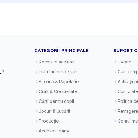
CATEGORII PRINCIPALE
SUPORT C
Rechizite școlare
Livrare
."
Instrumente de scris
Cum cump
Birotică & Papetărie
Achiziții 
Craft & Creativitate
Cum plăt
Cărți pentru copii
Politica d
Jocuri & Jucării
Retragere
Producție
Contul m
Accesorii party