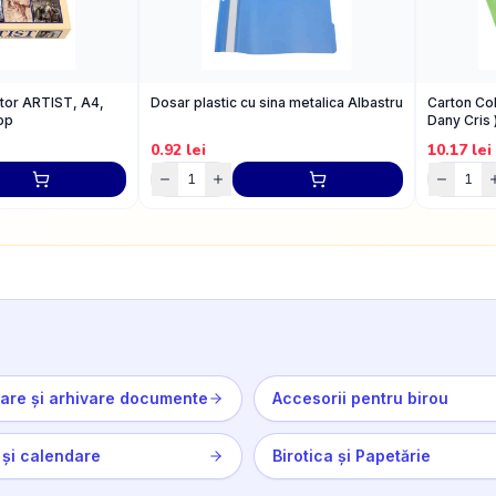
tor ARTIST, A4,
Dosar plastic cu sina metalica Albastru
Carton Col
op
Dany Cris 
0.92
lei
10.17
lei
are și arhivare documente
Accesorii pentru birou
și calendare
Birotica și Papetărie