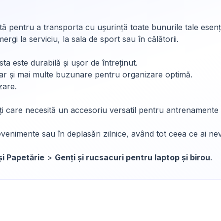
 pentru a transporta cu ușurință toate bunurile tale esen
ergi la serviciu, la sala de sport sau în călătorii.
ta este durabilă și ușor de întreținut.
r și mai multe buzunare pentru organizare optimă.
zare.
ați care necesită un accesoriu versatil pentru antrenamente și
 evenimente sau în deplasări zilnice, având tot ceea ce ai n
și Papetărie
>
Genți și rucsacuri pentru laptop și birou
.