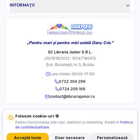
INFORMAȚII
„Pentru mari și pentru mici există Dany Cris."
SC Libraria Junior S.R.L.
J10/1518/2022 · RO47180412
Șos. București, nr. 5, Buzău
Luni–Vineri 09:00–17:00
0722 304 296
0724 209 169
contact@librariajunior.ro
Folosim cookie-uri 🍪
Pentru funcționarea site-ului, statistici și marketing. Detalii în
Politica
de confidențialitate
.
Acceptă toate
Doar necesare
Personalizează