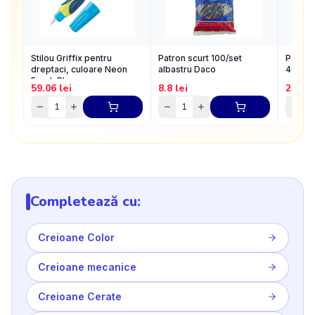
Stilou Griffix pentru
Patron scurt 100/set
Patroa
dreptaci, culoare Neon
albastru Daco
4001 s
Fresh Blue
59.06
lei
8.8
lei
2.68
l
Completează cu:
Creioane Color
Creioane mecanice
Creioane Cerate