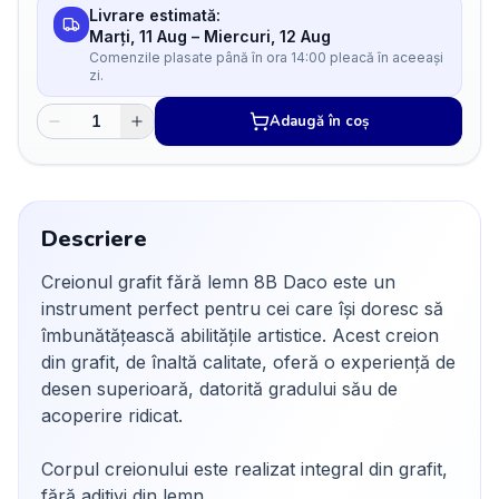
Livrare estimată:
Marți, 11 Aug
–
Miercuri, 12 Aug
Comenzile plasate până în ora 14:00 pleacă în aceeași
zi.
Adaugă în coș
Descriere
Creionul grafit fără lemn 8B Daco este un
instrument perfect pentru cei care își doresc să
îmbunătățească abilitățile artistice. Acest creion
din grafit, de înaltă calitate, oferă o experiență de
desen superioară, datorită gradului său de
acoperire ridicat.
Corpul creionului este realizat integral din grafit,
fără aditivi din lemn.