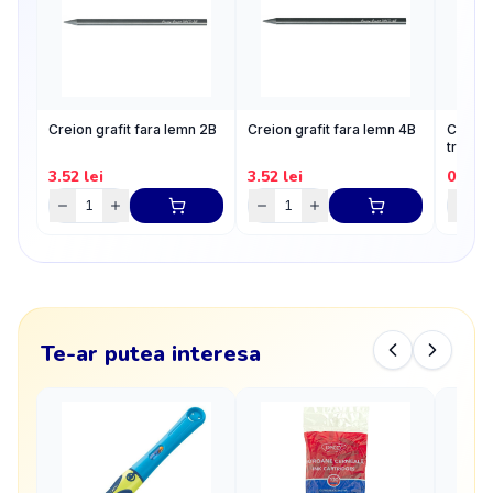
Creion grafit fara lemn 2B
Creion grafit fara lemn 4B
Creion
tricot
3.52
lei
3.52
lei
0.81
l
Te-ar putea interesa