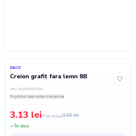
DACO
Creion grafit fara lemn 8B
SKU:
6423533021764
Fii primul care scrie o recenzie
3.13
lei
3.56
lei
(TVA inclus)
În stoc