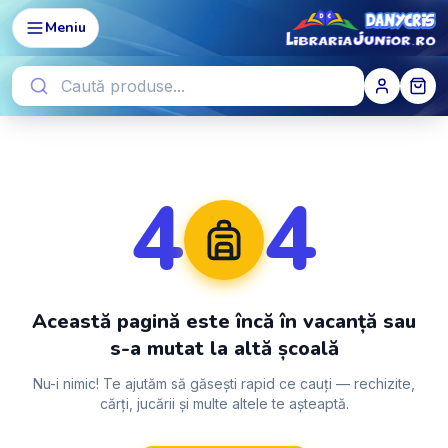
Meniu
4
4
Această pagină este încă în vacanță sau
s-a mutat la altă școală
Nu-i nimic! Te ajutăm să găsești rapid ce cauți — rechizite,
cărți, jucării și multe altele te așteaptă.