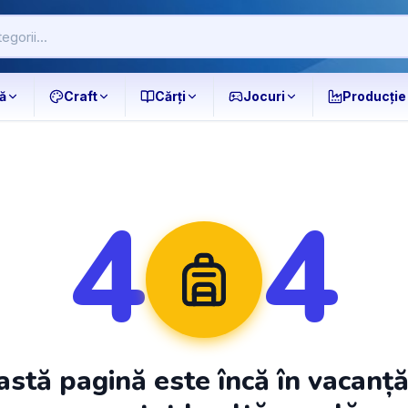
ă
Craft
Cărți
Jocuri
Producție
4
4
stă pagină este încă în vacanț