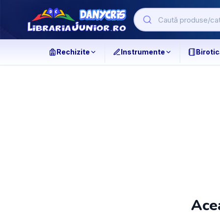
Rechizite
Instrumente
Birotic
Acea