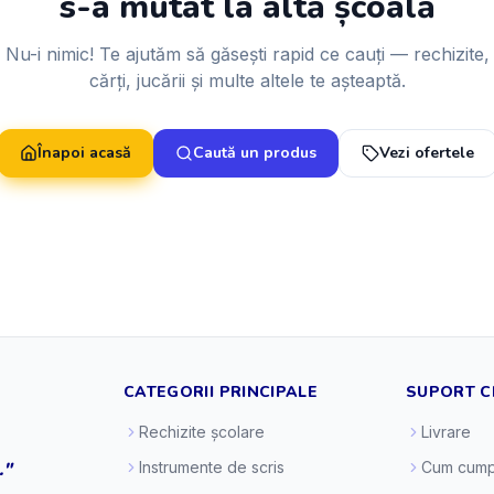
s-a mutat la altă școală
Nu-i nimic! Te ajutăm să găsești rapid ce cauți — rechizite,
cărți, jucării și multe altele te așteaptă.
Înapoi acasă
Caută un produs
Vezi ofertele
CATEGORII PRINCIPALE
SUPORT C
Rechizite școlare
Livrare
."
Instrumente de scris
Cum cump