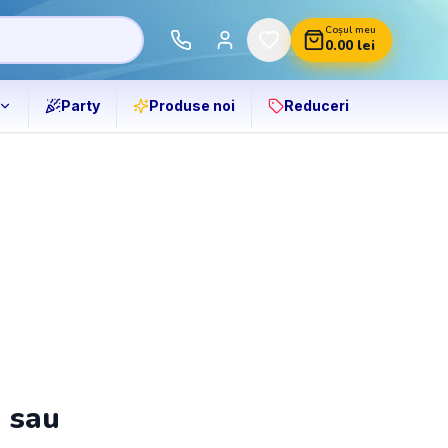
Coșul meu
0.00
lei
Party
Produse noi
Reduceri
ă sau