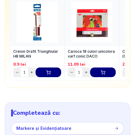
Creion Grafit Triunghiular
Carioca 18 culori unicolora
Creion
HB MILAN
varf conic DACO
(CC33
0.9
lei
11.09
lei
20.58
Completează cu:
Markere și Evidențiatoare