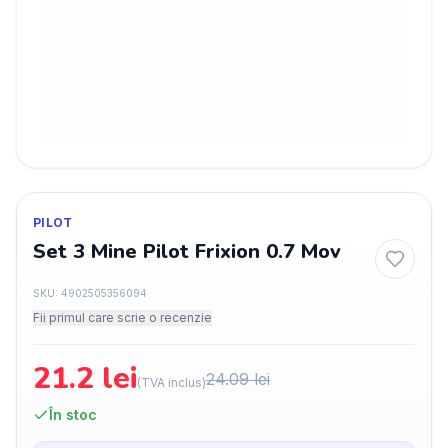
PILOT
Set 3 Mine Pilot Frixion 0.7 Mov
SKU:
4902505356094
Fii primul care scrie o recenzie
21.2
lei
24.09
lei
(TVA inclus)
În stoc