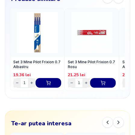
Set 3 Mine Pilot Frixion 0.7
Set 3 Mine Pilot Frixion 0.7
Set 3 m
Albastru
Rosu
Albast
19.36
lei
21.25
lei
20.24
Te-ar putea interesa