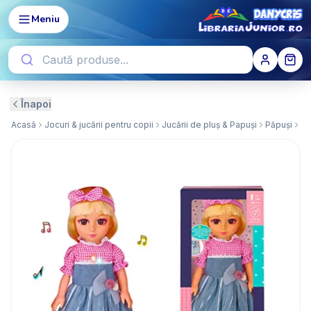
Meniu
Înapoi
Acasă
Jocuri & jucării pentru copii
Jucării de pluș & Papuși
Păpuși
Pa