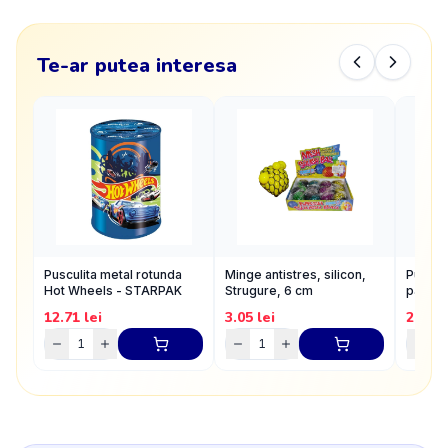
Te-ar putea interesa
Pusculita metal rotunda
Minge antistres, silicon,
Puzzle
Hot Wheels - STARPAK
Strugure, 6 cm
pacali
cm
12.71
lei
3.05
lei
20.23