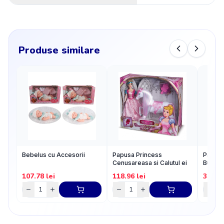
Produse similare
Bebelus cu Accesorii
Papusa Princess
Papusa
Cenusareasa si Calutul ei
Bucata
107.78
lei
118.96
lei
35.59