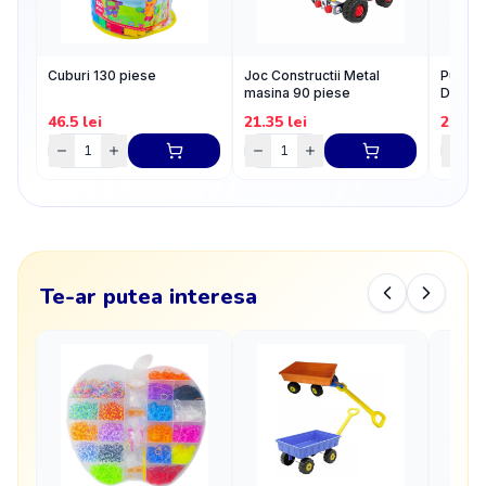
Cuburi 130 piese
Joc Constructii Metal
Puzzle
masina 90 piese
Domes
46.5
lei
21.35
lei
20.23
Te-ar putea interesa