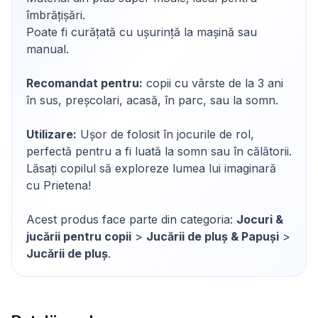
îmbrățișări.
Poate fi curățată cu ușurință la mașină sau
manual.
Recomandat pentru:
copii cu vârste de la 3 ani
în sus, preșcolari, acasă, în parc, sau la somn.
Utilizare:
Ușor de folosit în jocurile de rol,
perfectă pentru a fi luată la somn sau în călătorii.
Lăsați copilul să exploreze lumea lui imaginară
cu Prietena!
Acest produs face parte din categoria:
Jocuri &
jucării pentru copii
>
Jucării de pluș & Papuși
>
Jucării de pluș
.