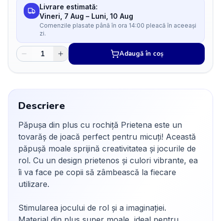
Livrare estimată:
Vineri, 7 Aug
–
Luni, 10 Aug
Comenzile plasate până în ora 14:00 pleacă în aceeași
zi.
Adaugă în coș
Descriere
Păpușa din plus cu rochiță Prietena este un
tovarăș de joacă perfect pentru micuți! Această
păpușă moale sprijină creativitatea și jocurile de
rol. Cu un design prietenos și culori vibrante, ea
îi va face pe copii să zâmbească la fiecare
utilizare.
Stimularea jocului de rol și a imaginației.
Material din plus super moale, ideal pentru