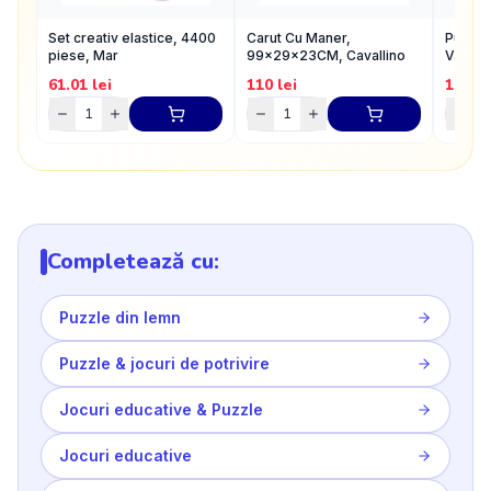
Set creativ elastice, 4400
Carut Cu Maner,
Puzzle
piese, Mar
99x29x23CM, Cavallino
Vacant
61.01
lei
110
lei
18
lei
Completează cu:
Puzzle din lemn
Puzzle & jocuri de potrivire
Jocuri educative & Puzzle
Jocuri educative