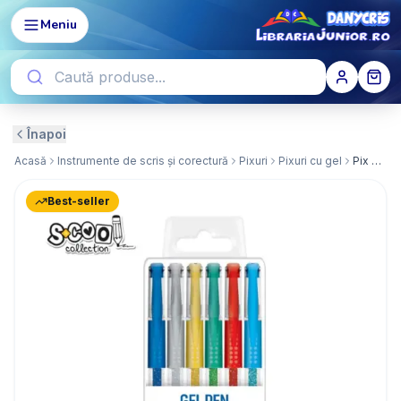
Meniu
Înapoi
Acasă
Instrumente de scris și corectură
Pixuri
Pixuri cu gel
Pix cu gel, sclipici, 6 buc/cutie - S-COOL
Best-seller