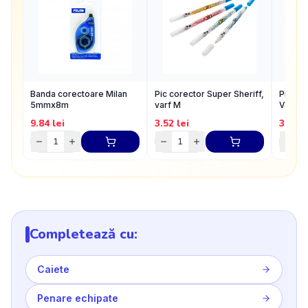
Banda corectoare Milan
Pic corector Super Sheriff,
Pic Cor
5mmx8m
varf M
Varf F 
9.84
lei
3.52
lei
3.7
lei
Completează cu:
Caiete
Penare echipate