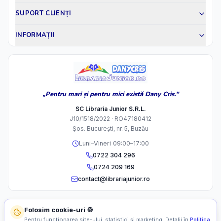
SUPORT CLIENȚI
INFORMAȚII
„Pentru mari și pentru mici există Dany Cris."
SC Libraria Junior S.R.L.
J10/1518/2022 · RO47180412
Șos. București, nr. 5, Buzău
Luni–Vineri 09:00–17:00
0722 304 296
0724 209 169
contact@librariajunior.ro
Folosim cookie-uri 🍪
Pentru funcționarea site-ului, statistici și marketing. Detalii în
Politica