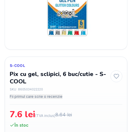
S-COOL
Pix cu gel, sclipici, 6 buc/cutie - S-
COOL
SKU:
8605034022220
Fii primul care scrie o recenzie
7.6
lei
8.64
lei
(TVA inclus)
În stoc