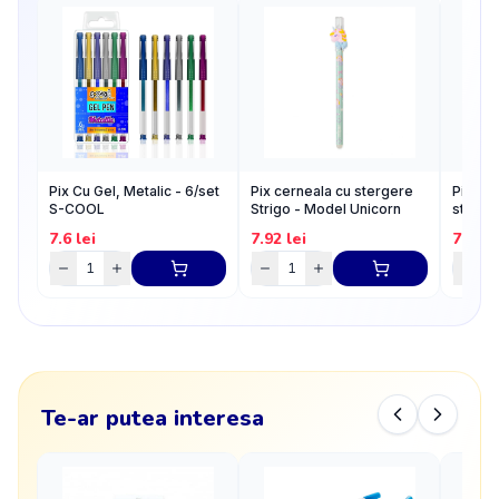
Pix Cu Gel, Metalic - 6/set
Pix cerneala cu stergere
Pix Str
S-COOL
Strigo - Model Unicorn
sterge
7.6
lei
7.92
lei
7.92
l
Te-ar putea interesa