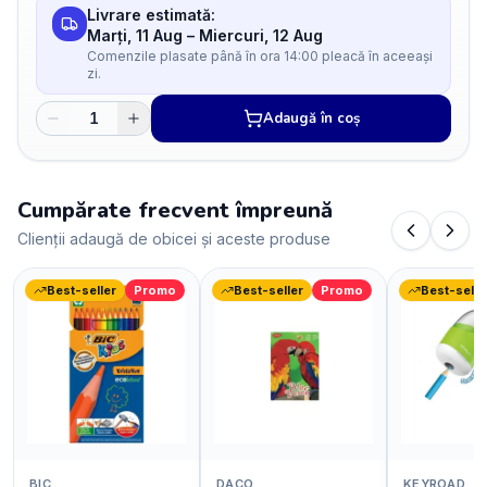
Livrare estimată:
Marți, 11 Aug
–
Miercuri, 12 Aug
Comenzile plasate până în ora 14:00 pleacă în aceeași
zi.
Adaugă în coș
Cumpărate frecvent împreună
Clienții adaugă de obicei și aceste produse
Best-seller
Promo
Best-seller
Promo
Best-selle
BIC
DACO
KEYROAD