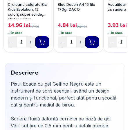
Creioane colorate Bic
Bloc Desen A4 16 file
Ascutitoare
Kids Evolution, 12
170gr DACO
cu radiera
culori, super solide,
blister carton
14.96
lei
4.84
lei
3.93
lei
17
lei
5.5
lei
4
În stoc
În stoc
În stoc
Descriere
Pixul Ecada cu gel Gelfino Negru este un
instrument de scris esențial, având un design
modern și funcțional, perfect atât pentru școală,
cât și pentru mediul de birou.
Scriere fluidă datorită cernelei pe bază de gel.
Vârf subțire de 0.5 mm pentru detalii precise.