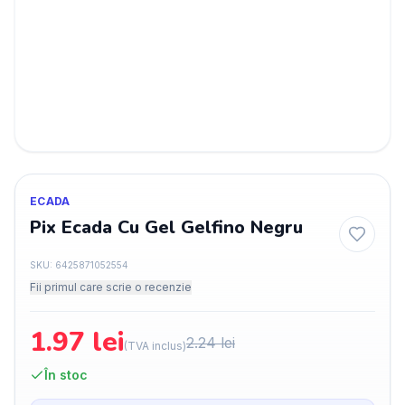
ECADA
Pix Ecada Cu Gel Gelfino Negru
SKU:
6425871052554
Fii primul care scrie o recenzie
1.97
lei
2.24
lei
(TVA inclus)
În stoc