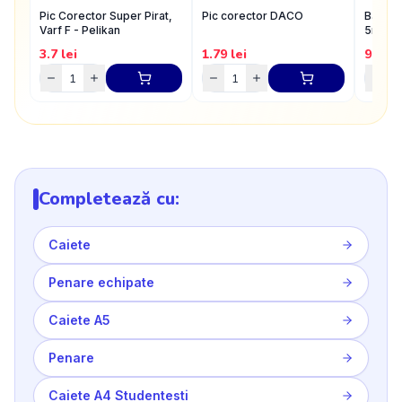
Pic Corector Super Pirat,
Pic corector DACO
Banda 
Varf F - Pelikan
5mmx
3.7
lei
1.79
lei
9.84
l
Completează cu:
Caiete
Penare echipate
Caiete A5
Penare
Caiete A4 Studentesti