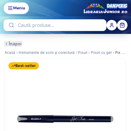
Meniu
Înapoi
Acasă
Instrumente de scris și corectură
Pixuri
Pixuri cu gel
Pix Ecada Cu Gel Gelfino Negru
Best-seller