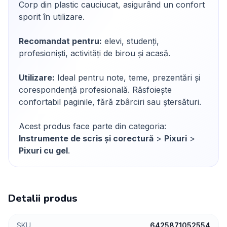
Corp din plastic cauciucat, asigurând un confort
sporit în utilizare.
Recomandat pentru:
elevi, studenți,
profesioniști, activități de birou și acasă.
Utilizare:
Ideal pentru note, teme, prezentări și
corespondență profesională. Răsfoiește
confortabil paginile, fără zbârciri sau ștersături.
Acest produs face parte din categoria:
Instrumente de scris și corectură
>
Pixuri
>
Pixuri cu gel
.
Detalii produs
SKU
6425871052554