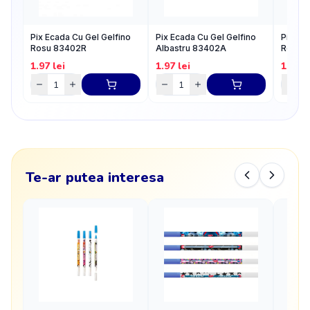
Pix Ecada Cu Gel Gelfino
Pix Ecada Cu Gel Gelfino
Pix Eca
Rosu 83402R
Albastru 83402A
Rosu
1.97
lei
1.97
lei
1.79
l
Te-ar putea interesa