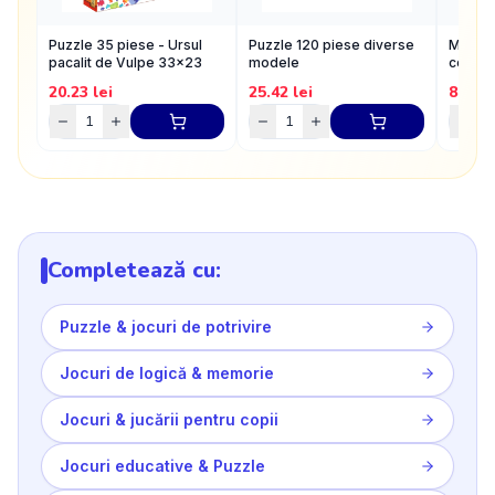
Puzzle 35 piese - Ursul
Puzzle 120 piese diverse
Memora
pacalit de Vulpe 33x23
modele
cosmi
cm
20.23
lei
25.42
lei
84.57
Completează cu:
Puzzle & jocuri de potrivire
Jocuri de logică & memorie
Jocuri & jucării pentru copii
Jocuri educative & Puzzle