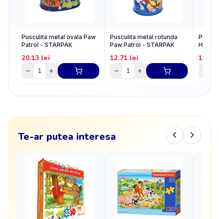
Pusculita metal ovala Paw
Pusculita metal rotunda
Pusculi
Patrol - STARPAK
Paw Patrol - STARPAK
Hot Wh
20.13
lei
12.71
lei
12.71
Te-ar putea interesa