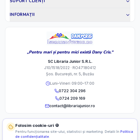
SUPORT CLIENȚI
INFORMAȚII
„Pentru mari și pentru mici există Dany Cris."
SC Libraria Junior S.R.L.
J10/1518/2022 · RO47180412
Șos. București, nr. 5, Buzău
Luni–Vineri 09:00–17:00
0722 304 296
0724 209 169
contact@librariajunior.ro
Folosim cookie-uri 🍪
Pentru funcționarea site-ului, statistici și marketing. Detalii în
Politica
de confidențialitate
.