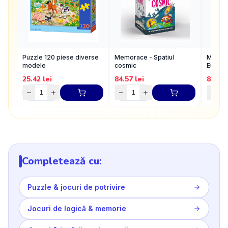
Puzzle 120 piese diverse
Memorace - Spatiul
Memor
modele
cosmic
Europa
25.42
lei
84.57
lei
84.57
Completează cu:
Puzzle & jocuri de potrivire
Jocuri de logică & memorie