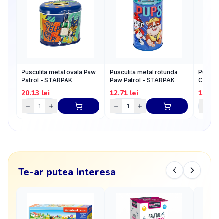
Pusculita metal ovala Paw
Pusculita metal rotunda
Pusculi
Patrol - STARPAK
Paw Patrol - STARPAK
Cats -
20.13
lei
12.71
lei
15.05
Te-ar putea interesa