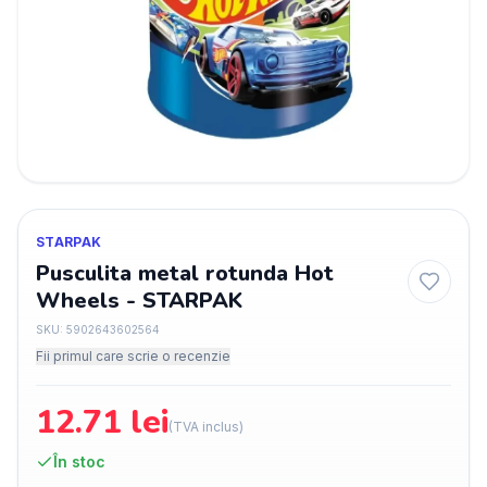
STARPAK
Pusculita metal rotunda Hot
Wheels - STARPAK
SKU:
5902643602564
Fii primul care scrie o recenzie
12.71
lei
(TVA inclus)
În stoc